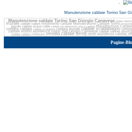
<<
Manutenzione caldaie Torino San Gil
Manutenzione caldaie Torino San Giorgio Canavese
caldaie elettr
murale
rendimento caldaie
Manutenzione Caldaie Torino
caldaie vailant
revision
Manutenzione Caldai
gasolio
caldaia acqua calda
caldaie riscaldamento
prezzi caldaia
caldaie scaldabagno
vendita caldaia
caldaia murale
caldai
caldaie ecologiche
caldaie ariston assistenza Torino San Giorgio Canavese
m
caldaie saunier duval
vendita caldaie ferroli
centri assistenza caldaie
of
Caldaie
caldaia chaffoteaux
immergas
caldaia basamento
caldai
Manutenzione Caldaie
caldaia a metano
Giorgio Canavese
Manutenzion
vendita caldaie beretta
caldaie a gasolio
caldaie leblanc
beretta
caldaie condensazione vaillant
Pagine-Bl
caldaie duval Torino San Giorgio Canav
Canavese
prezzo caldaia condensazione
caldaie pellet
prodotti calda
caldaie
manutenzione caldaie
Manutenzione caldaie Torino San Giorgio Canaves
beretta
caldaia ariston
caldaie industriali T
prezzo caldaia a condensazione
caldaia
caldaie a condensazione beretta
riparazione caldaia
caldaie
caldaia murale a condensazione
Giorgio Canavese
prezzi caldaie
caldaia a conde
caldaia metano
Manutenzione Caldaie Torino
caldaie argo Torino San Gi
caldaie a camera aperta
vendita caldaie
caldaie