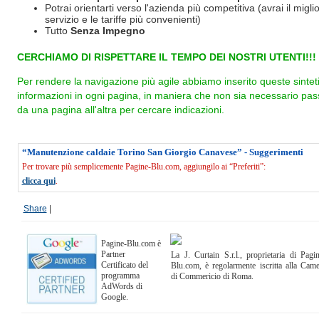
Potrai orientarti verso l'azienda più competitiva (avrai il miglio
servizio e le tariffe più convenienti)
Tutto
Senza Impegno
CERCHIAMO DI RISPETTARE IL TEMPO DEI NOSTRI UTENTI!!!
Per rendere la navigazione più agile abbiamo inserito queste sintet
informazioni in ogni pagina, in maniera che non sia necessario pas
da una pagina all'altra per cercare indicazioni.
“Manutenzione caldaie Torino San Giorgio Canavese” - Suggerimenti
Per trovare più semplicemente Pagine-Blu.com, aggiungilo ai “Preferiti”:
clicca qui
.
Share
|
Pagine-Blu.com è
Partner
La J. Curtain S.r.l., proprietaria di Pagi
Certificato del
Blu.com, è regolarmente iscritta alla Cam
programma
di Commericio di Roma.
AdWords di
Google.