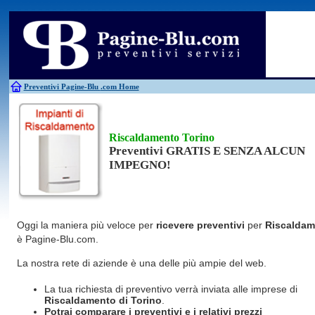
Antincendio
Disinfestazione
Fotovoltaico
Pulizie
Antifurti
Allarme
Elettricisti
Grate
Inferriate
Scale
Bagni chimici
Edilizia
Giardinieri
Serrament
Caldaie
Falegnami
Idraulici
Spurghi
Canne fumarie
Fabbri
Parquet
Traslochi
Preventivi Pagine-Blu
.com Home
Riscaldamento Torino
Preventivi GRATIS E SENZA ALCUN
IMPEGNO!
Oggi la maniera più veloce per
ricevere preventivi
per
Riscaldam
è Pagine-Blu.com.
La nostra rete di aziende è una delle più ampie del web.
La tua richiesta di preventivo verrà inviata alle imprese di
Riscaldamento
di Torino
.
Potrai comparare i preventivi e i relativi prezzi