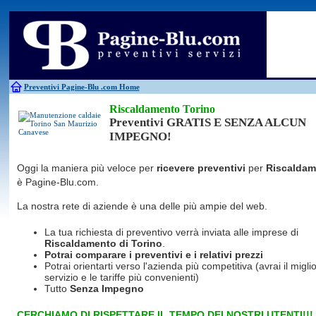
Antincendio
Disinfestazione
Fotovoltaico
Pulizie
Antifurti
Allarme
Elettricisti
Grate
Inferriate
Scale
Bagni chimici
Edilizia
Giardinieri
Serrament
Caldaie
Falegnami
Idraulici
Spurghi
Canne fumarie
Fabbri
Parquet
Traslochi
Preventivi Pagine-Blu
.com Home
Riscaldamento Torino
Preventivi GRATIS E SENZA ALCUN
IMPEGNO!
Oggi la maniera più veloce per
ricevere preventivi
per
Riscaldam
è Pagine-Blu.com.
La nostra rete di aziende è una delle più ampie del web.
La tua richiesta di preventivo verrà inviata alle imprese di
Riscaldamento
di Torino
.
Potrai comparare i preventivi e i relativi prezzi
Potrai orientarti verso l'azienda più competitiva (avrai il miglio
servizio e le tariffe più convenienti)
Tutto
Senza Impegno
CERCHIAMO DI RISPETTARE IL TEMPO DEI NOSTRI UTENTI!!!