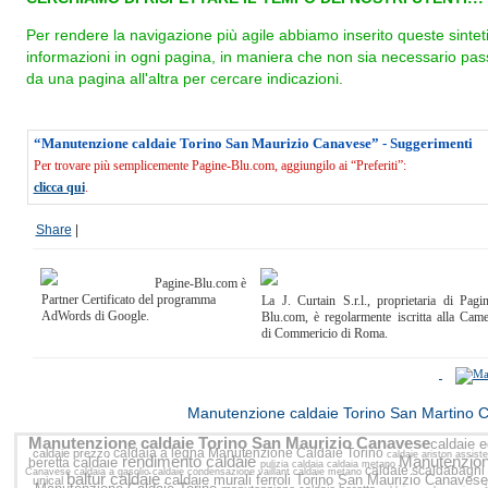
Per rendere la navigazione più agile abbiamo inserito queste sintet
informazioni in ogni pagina, in maniera che non sia necessario pas
da una pagina all'altra per cercare indicazioni.
“Manutenzione caldaie Torino San Maurizio Canavese” - Suggerimenti
Per trovare più semplicemente Pagine-Blu.com, aggiungilo ai “Preferiti”:
clicca qui
.
Share
|
Pagine-Blu.com è
Partner Certificato del programma
La J. Curtain S.r.l., proprietaria di Pagi
AdWords di Google.
Blu.com, è regolarmente iscritta alla Cam
di Commericio di Roma.
<<
Manutenzione caldaie Torino San Martino 
Manutenzione caldaie Torino San Maurizio Canavese
caldaie 
caldaia a legna
Manutenzione Caldaie Torino
caldaie prezzo
caldaie ariston assis
rendimento caldaie
Manutenzion
caldaie
beretta
pulizia caldaia
caldaia metano
caldaie scaldabagni
Canavese
caldaia a gasolio
caldaie condensazione vaillant
caldaie metano
baltur caldaie
caldaie murali ferroli Torino San Maurizio Canaves
unical