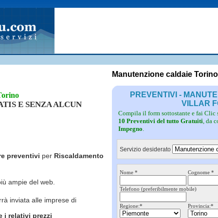
Fotovoltaico
Pulizie
Grate
Inferriate
Scale
Giardinieri
Serramenti
Idraulici
Spurghi
Parquet
Traslochi
Manutenzione caldaie Torino
PREVENTIVI - MANUT
Torino
VILLAR 
RATIS E SENZA ALCUN
Compila il form sottostante e fai Clic
10 Preventivi del tutto Gratuiti
, da 
Impegno
.
Servizio desiderato
re preventivi
per
Riscaldamento
Nome *
Cognome *
più ampie del web.
Telefono (preferibilmente mobile)
rrà inviata alle imprese di
Regione:*
Provincia:*
i relativi prezzi