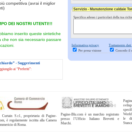
più competitiva (avrai il miglior
ti)
Servizio - Manutenzione caldaie Tor
Specifica adesso i particolari della tua richi
PO DEI NOSTRI UTENTI!!!
bbiamo inserito queste sintetiche
ra che non sia necessario passare
cazioni.
Informativa privacy
Trattamento dati
Per presa visione
Concedo il 
chiardo” - Suggerimenti
iungilo ai “Preferiti”:
Pagi
svil
specif
World
Pagine-Blu.com è un marchio registrato
 Curtain S.r.l., proprietaria di Pagine-
le di
presso l’Ufficio Italiano Brevetti e
om, è regolarmente iscritta alla Camera
Stanc
Marchi.
ommericio di Roma.