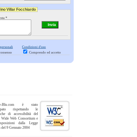
ino Villar Focchiardo
esta *
 personali
Condizioni d'uso
consenso
Comprendo ed accetto
ne-Blu.com è stato
uppato rispettando le
iche di accessibilità del
 Wide Web Consortium e
sposizioni dalla Legge
a del 9 Gennaio 2004