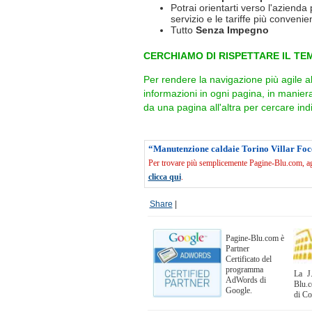
Potrai orientarti verso l'azienda 
servizio e le tariffe più convenien
Tutto
Senza Impegno
CERCHIAMO DI RISPETTARE IL TEM
Per rendere la navigazione più agile a
informazioni in ogni pagina, in manie
da una pagina all'altra per cercare indi
“Manutenzione caldaie Torino Villar Foc
Per trovare più semplicemente Pagine-Blu.com, agg
clicca qui
.
Share
|
Pagine-Blu.com è
Partner
Certificato del
programma
La J.
AdWords di
Blu.c
Google.
di C