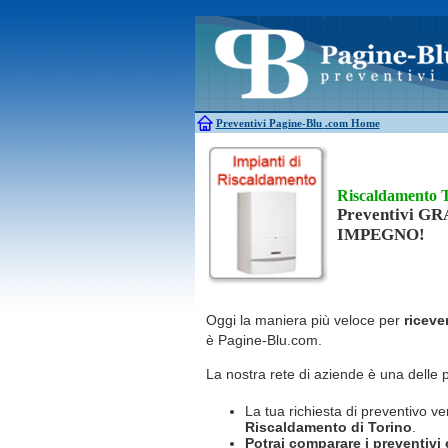
Antincendio
Disinfestazione
Antifurti
Allarme
Elettricisti
Bagni chimici
Edilizia
Caldaie
Falegnami
Canne fumarie
Fabbri
Preventivi Pagine-Blu
.com Home
Riscaldamento 
Preventivi G
IMPEGNO!
Oggi la maniera più veloce per
riceve
è Pagine-Blu.com.
La nostra rete di aziende è una delle 
La tua richiesta di preventivo ve
Riscaldamento
di Torino
.
Potrai comparare i preventivi e 