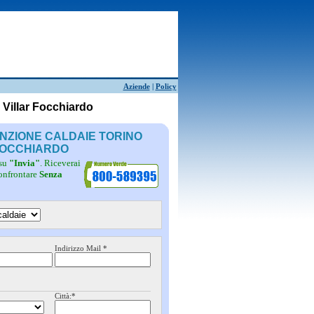
Aziende
|
Policy
 Villar Focchiardo
ENZIONE CALDAIE TORINO
FOCCHIARDO
 su
"Invia"
. Riceverai
confrontare
Senza
Indirizzo Mail *
Città:*