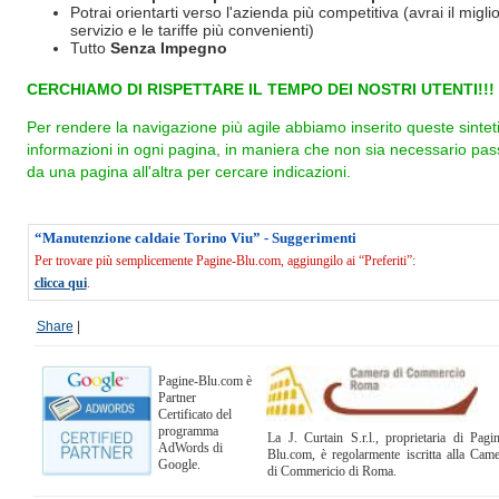
Potrai orientarti verso l'azienda più competitiva (avrai il miglio
servizio e le tariffe più convenienti)
Tutto
Senza Impegno
CERCHIAMO DI RISPETTARE IL TEMPO DEI NOSTRI UTENTI!!!
Per rendere la navigazione più agile abbiamo inserito queste sintet
informazioni in ogni pagina, in maniera che non sia necessario pas
da una pagina all'altra per cercare indicazioni.
“Manutenzione caldaie Torino Viu” - Suggerimenti
Per trovare più semplicemente Pagine-Blu.com, aggiungilo ai “Preferiti”:
clicca qui
.
Share
|
Pagine-Blu.com è
Partner
Certificato del
programma
La J. Curtain S.r.l., proprietaria di Pagi
AdWords di
Blu.com, è regolarmente iscritta alla Cam
Google.
di Commericio di Roma.