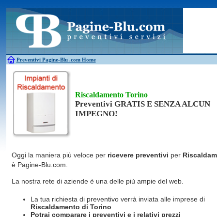
Antincendio
Disinfestazione
Fotovoltaico
Pulizie
Antifurti
Allarme
Elettricisti
Grate
Inferriate
Scale
Bagni chimici
Edilizia
Giardinieri
Serrament
Caldaie
Falegnami
Idraulici
Spurghi
Canne fumarie
Fabbri
Parquet
Traslochi
Preventivi Pagine-Blu
.com Home
Riscaldamento Torino
Preventivi GRATIS E SENZA ALCUN
IMPEGNO!
Oggi la maniera più veloce per
ricevere preventivi
per
Riscaldam
è Pagine-Blu.com.
La nostra rete di aziende è una delle più ampie del web.
La tua richiesta di preventivo verrà inviata alle imprese di
Riscaldamento
di Torino
.
Potrai comparare i preventivi e i relativi prezzi