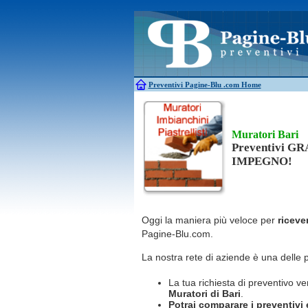
Antincendio
Disinfestazione
Antifurti
Allarme
Elettricisti
Bagni chimici
Edilizia
Caldaie
Falegnami
Canne fumarie
Fabbri
Preventivi Pagine-Blu
.com Home
Muratori Bari
Preventivi G
IMPEGNO!
Oggi la maniera più veloce per
riceve
Pagine-Blu.com.
La nostra rete di aziende è una delle 
La tua richiesta di preventivo ve
Muratori
di Bari
.
Potrai comparare i preventivi e 