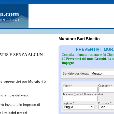
Fotovoltaico
Pulizie
Grate
Inferriate
Scale
Giardinieri
Serramenti
Idraulici
Spurghi
Parquet
Traslochi
Muratore Bari Binetto
PREVENTIVI - MU
RATIS E SENZA ALCUN
Compila il form sottostante e fai Clic
10 Preventivi del tutto Gratuiti
, da 
Impegno
.
Servizio desiderato
re preventivi
per
Muratori
è
Nome *
Cognome *
Telefono (preferibilmente mobile)
più ampie del web.
Regione:*
Provincia:*
rrà inviata alle imprese di
i relativi prezzi