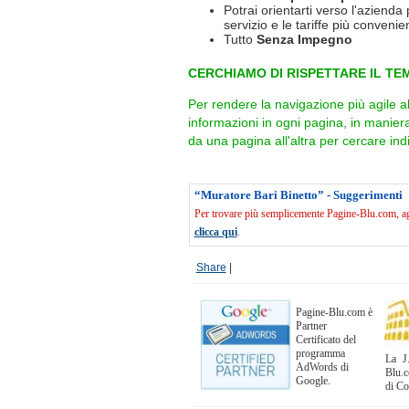
Potrai orientarti verso l'azienda 
servizio e le tariffe più convenien
Tutto
Senza Impegno
CERCHIAMO DI RISPETTARE IL TEM
Per rendere la navigazione più agile a
informazioni in ogni pagina, in manie
da una pagina all'altra per cercare indi
“Muratore Bari Binetto” - Suggerimenti
Per trovare più semplicemente Pagine-Blu.com, agg
clicca qui
.
Share
|
Pagine-Blu.com è
Partner
Certificato del
programma
La J.
AdWords di
Blu.c
Google.
di C