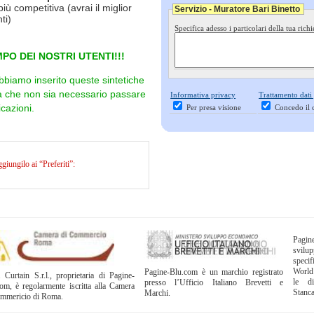
più competitiva (avrai il miglior
Servizio - Muratore Bari Binetto
ti)
Specifica adesso i particolari della tua richi
PO DEI NOSTRI UTENTI!!!
bbiamo inserito queste sintetiche
ra che non sia necessario passare
Informativa privacy
Trattamento dati
cazioni.
Per presa visione
Concedo il 
iungilo ai “Preferiti”:
Pagi
svil
specif
World
Pagine-Blu.com è un marchio registrato
 Curtain S.r.l., proprietaria di Pagine-
le di
presso l’Ufficio Italiano Brevetti e
om, è regolarmente iscritta alla Camera
Stanc
Marchi.
ommericio di Roma.