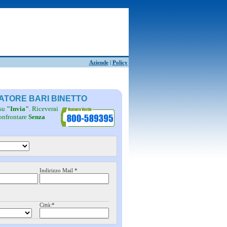
Aziende
|
Policy
RATORE BARI BINETTO
 su
"Invia"
. Riceverai
confrontare
Senza
Indirizzo Mail *
Città:*