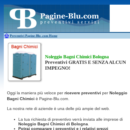
Antincendio
Disinfestazione
Fotovoltaico
Pulizie
Antifurti
Allarme
Elettricisti
Grate
Inferriate
Scale
Bagni chimici
Edilizia
Giardinieri
Serrament
Caldaie
Falegnami
Idraulici
Spurghi
Canne fumarie
Fabbri
Parquet
Traslochi
Preventivi Pagine-Blu
.com Home
Noleggio Bagni Chimici Bologna
Preventivi GRATIS E SENZA ALCUN
IMPEGNO!
Oggi la maniera più veloce per
ricevere preventivi
per
Noleggio
Bagni Chimici
è Pagine-Blu.com.
La nostra rete di aziende è una delle più ampie del web.
La tua richiesta di preventivo verrà inviata alle imprese di
Noleggio Bagni Chimici
di Bologna
.
Potrai comparare i preventivi e i relativi prezzi