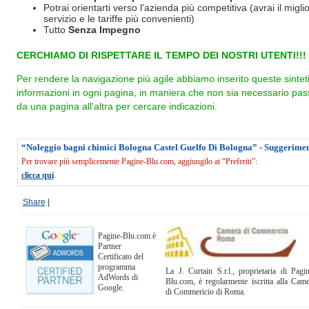
Potrai orientarti verso l'azienda più competitiva (avrai il miglio
servizio e le tariffe più convenienti)
Tutto
Senza Impegno
CERCHIAMO DI RISPETTARE IL TEMPO DEI NOSTRI UTENTI!!!
Per rendere la navigazione più agile abbiamo inserito queste sintet
informazioni in ogni pagina, in maniera che non sia necessario pas
da una pagina all'altra per cercare indicazioni.
“Noleggio bagni chimici Bologna Castel Guelfo Di Bologna” - Suggerimen
Per trovare più semplicemente Pagine-Blu.com, aggiungilo ai “Preferiti”:
clicca qui
.
Share
|
Pagine-Blu.com è
Partner
Certificato del
programma
La J. Curtain S.r.l., proprietaria di Pagi
AdWords di
Blu.com, è regolarmente iscritta alla Cam
Google.
di Commericio di Roma.