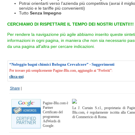
Potrai orientarti verso l'azienda più competitiva (avrai il miglio
servizio e le tariffe più convenienti)
Tutto
Senza Impegno
CERCHIAMO DI RISPETTARE IL TEMPO DEI NOSTRI UTENTI!!!
Per rendere la navigazione più agile abbiamo inserito queste sintet
informazioni in ogni pagina, in maniera che non sia necessario pas
da una pagina all'altra per cercare indicazioni.
“Noleggio bagni chimici Bologna Crevalcore” - Suggerimenti
Per trovare più semplicemente Pagine-Blu.com, aggiungilo ai “Preferiti”:
clicca qui
.
Share
|
Pagine-Blu.com è
Partner
La J. Curtain S.r.l., proprietaria di Pagi
Certificato del
Blu.com, è regolarmente iscritta alla Cam
programma
di Commericio di Roma.
AdWords di
Google.