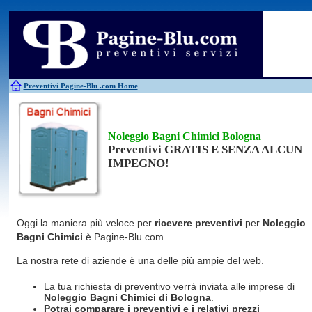
Antincendio
Disinfestazione
Fotovoltaico
Pulizie
Antifurti
Allarme
Elettricisti
Grate
Inferriate
Scale
Bagni chimici
Edilizia
Giardinieri
Serrament
Caldaie
Falegnami
Idraulici
Spurghi
Canne fumarie
Fabbri
Parquet
Traslochi
Preventivi Pagine-Blu
.com Home
Noleggio Bagni Chimici Bologna
Preventivi GRATIS E SENZA ALCUN
IMPEGNO!
Oggi la maniera più veloce per
ricevere preventivi
per
Noleggio
Bagni Chimici
è Pagine-Blu.com.
La nostra rete di aziende è una delle più ampie del web.
La tua richiesta di preventivo verrà inviata alle imprese di
Noleggio Bagni Chimici
di Bologna
.
Potrai comparare i preventivi e i relativi prezzi