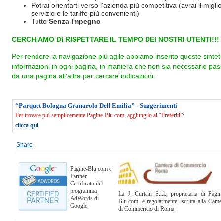
Potrai orientarti verso l'azienda più competitiva (avrai il miglio
servizio e le tariffe più convenienti)
Tutto
Senza Impegno
CERCHIAMO DI RISPETTARE IL TEMPO DEI NOSTRI UTENTI!!!
Per rendere la navigazione più agile abbiamo inserito queste sintet
informazioni in ogni pagina, in maniera che non sia necessario pas
da una pagina all'altra per cercare indicazioni.
“Parquet Bologna Granarolo Dell Emilia” - Suggerimenti
Per trovare più semplicemente Pagine-Blu.com, aggiungilo ai “Preferiti”:
clicca qui
.
Share
|
Pagine-Blu.com è
Partner
Certificato del
programma
La J. Curtain S.r.l., proprietaria di Pagi
AdWords di
Blu.com, è regolarmente iscritta alla Cam
Google.
di Commericio di Roma.