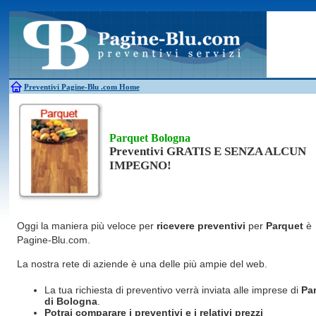
Antincendio
Disinfestazione
Fotovoltaico
Pulizie
Antifurti
Allarme
Elettricisti
Grate
Inferriate
Scale
Bagni chimici
Edilizia
Giardinieri
Serrament
Caldaie
Falegnami
Idraulici
Spurghi
Canne fumarie
Fabbri
Parquet
Traslochi
Preventivi Pagine-Blu
.com Home
Parquet Bologna
Preventivi GRATIS E SENZA ALCUN
IMPEGNO!
Oggi la maniera più veloce per
ricevere preventivi
per
Parquet
è
Pagine-Blu.com.
La nostra rete di aziende è una delle più ampie del web.
La tua richiesta di preventivo verrà inviata alle imprese di
Pa
di Bologna
.
Potrai comparare i preventivi e i relativi prezzi