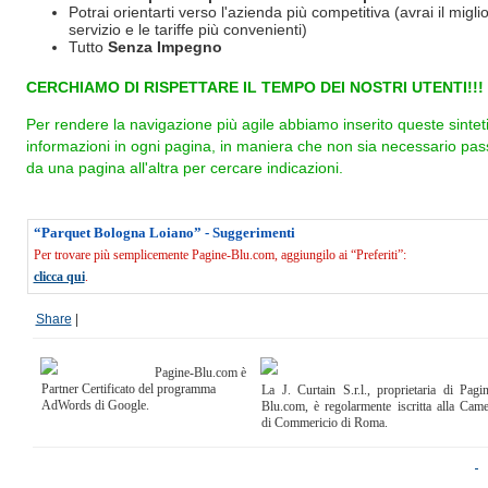
Potrai orientarti verso l'azienda più competitiva (avrai il miglio
servizio e le tariffe più convenienti)
Tutto
Senza Impegno
CERCHIAMO DI RISPETTARE IL TEMPO DEI NOSTRI UTENTI!!!
Per rendere la navigazione più agile abbiamo inserito queste sintet
informazioni in ogni pagina, in maniera che non sia necessario pas
da una pagina all'altra per cercare indicazioni.
“Parquet Bologna Loiano” - Suggerimenti
Per trovare più semplicemente Pagine-Blu.com, aggiungilo ai “Preferiti”:
clicca qui
.
Share
|
Pagine-Blu.com è
Partner Certificato del programma
La J. Curtain S.r.l., proprietaria di Pagi
AdWords di Google.
Blu.com, è regolarmente iscritta alla Cam
di Commericio di Roma.