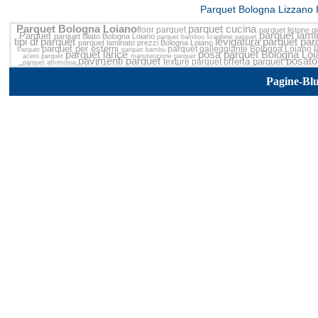
<<
Parquet Bologna Lizzano 
Parquet Bologna Loiano
parquet cucina
floor parquet
parquet listone 
parquet lami
Parquet
parquet oliato Bologna Loiano
parquet bamboo
scegliere parquet
tipi di parquet
levigatura parquet
par
parquet laminato prezzi Bologna Loiano
parquet per esterni
parquet galleggiante Bologna Loiano
Parquet
parquet bambu
parquet larice
posa parquet Bologna Lo
acero parquet
manutenzione parquet
pavimenti parquet
posato
offerta parquet
texture parquet
parquet afromosia
parquet produttori
posare parquet
migliori parquet
Bologna
parquet da incollare
parq
montaggio parquet
parquet prefinito flottante
parquet scelta
parquet predefin
finto parquet
Bologna Loiano
offerte parquet prefinito
parquet oli
Pagine-Bl
parquet
costi parquet
parquet teck
preventivi parquet
parquet flottanti
parquet
parquet flottante
antico parquet
faggio
parquet wenge
colori par
prezzi parquet prefinito
parquet fluttuante
Bologna Loiano
parquet rovere
gazzotti 
jatoba parquet