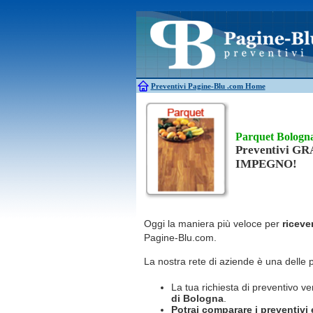
Antincendio
Disinfestazione
Antifurti
Allarme
Elettricisti
Bagni chimici
Edilizia
Caldaie
Falegnami
Canne fumarie
Fabbri
Preventivi Pagine-Blu
.com Home
Parquet Bologn
Preventivi G
IMPEGNO!
Oggi la maniera più veloce per
riceve
Pagine-Blu.com.
La nostra rete di aziende è una delle 
La tua richiesta di preventivo ve
di Bologna
.
Potrai comparare i preventivi e 