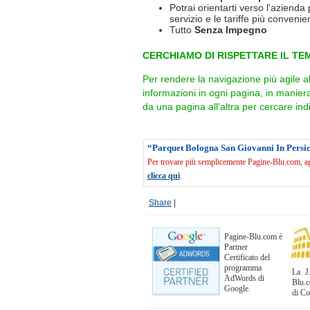
Potrai orientarti verso l'azienda 
servizio e le tariffe più convenien
Tutto
Senza Impegno
CERCHIAMO DI RISPETTARE IL TEM
Per rendere la navigazione più agile a
informazioni in ogni pagina, in manie
da una pagina all'altra per cercare indi
“Parquet Bologna San Giovanni In Persic
Per trovare più semplicemente Pagine-Blu.com, agg
clicca qui
.
Share
|
Pagine-Blu.com è
Partner
Certificato del
programma
La J.
AdWords di
Blu.c
Google.
di C