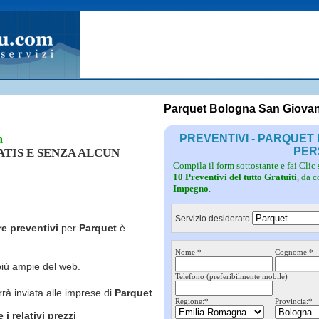
Fotovoltaico
Pulizie
Grate
Inferriate
Scale
Giardinieri
Serramenti
Idraulici
Spurghi
Parquet
Traslochi
Parquet Bologna San Giovann
PREVENTIVI - PARQUET
a
PER
RATIS E SENZA ALCUN
Compila il form sottostante e fai Clic
10 Preventivi del tutto Gratuiti
, da 
Impegno
.
Servizio desiderato
re preventivi
per
Parquet
è
Nome *
Cognome *
più ampie del web.
Telefono (preferibilmente mobile)
rrà inviata alle imprese di
Parquet
Regione:*
Provincia:*
i relativi prezzi