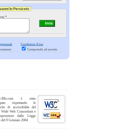
vanni In Persiceto
esta *
 personali
Condizioni d'uso
consenso
Comprendo ed accetto
ne-Blu.com è stato
uppato rispettando le
iche di accessibilità del
 Wide Web Consortium e
sposizioni dalla Legge
a del 9 Gennaio 2004