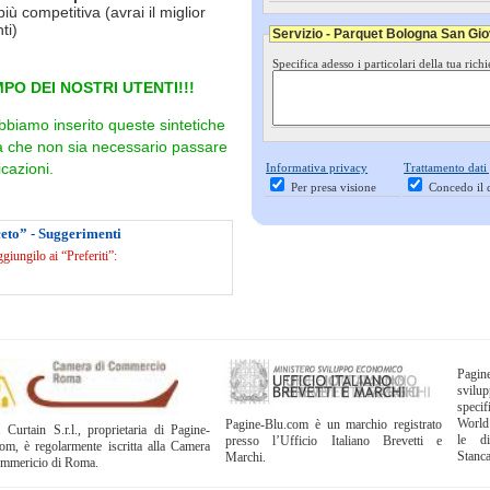
più competitiva (avrai il miglior
ti)
Servizio - Parquet Bologna San Gio
Specifica adesso i particolari della tua richi
PO DEI NOSTRI UTENTI!!!
bbiamo inserito queste sintetiche
ra che non sia necessario passare
cazioni.
Informativa privacy
Trattamento dati
Per presa visione
Concedo il 
eto” - Suggerimenti
iungilo ai “Preferiti”:
Pagi
svil
specif
World
Pagine-Blu.com è un marchio registrato
 Curtain S.r.l., proprietaria di Pagine-
le di
presso l’Ufficio Italiano Brevetti e
om, è regolarmente iscritta alla Camera
Stanc
Marchi.
ommericio di Roma.