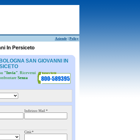
Aziende
|
Policy
i In Persiceto
 BOLOGNA SAN GIOVANNI IN
SICETO
 su
"Invia"
. Riceverai
confrontare
Senza
Indirizzo Mail *
Città:*