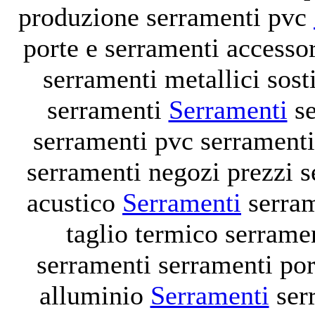
produzione serramenti pvc
porte e serramenti
accesso
serramenti metallici
sost
serramenti
Serramenti
s
serramenti pvc
serramenti
serramenti negozi
prezzi 
acustico
Serramenti
serra
taglio termico
serramen
serramenti
serramenti po
alluminio
Serramenti
ser