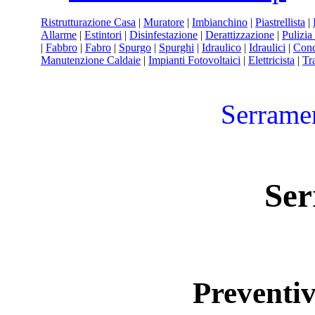
Ristrutturazione Casa
|
Muratore
|
Imbianchino
|
Piastrellista
|
Allarme
|
Estintori
|
Disinfestazione
|
Derattizzazione
|
Pulizi
|
Fabbro
|
Fabro
|
Spurgo
|
Spurghi
|
Idraulico
|
Idraulici
|
Cond
Manutenzione Caldaie
|
Impianti Fotovoltaici
|
Elettricista
|
Tr
Serramen
Ser
Preventiv