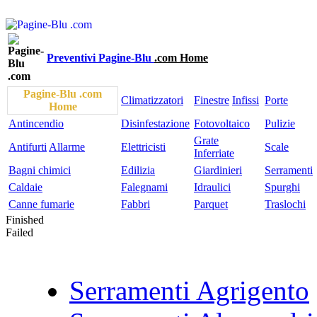
Preventivi Pagine-Blu
.com Home
Pagine-Blu .com
Climatizzatori
Finestre
Infissi
Porte
Home
Antincendio
Disinfestazione
Fotovoltaico
Pulizie
Grate
Antifurti
Allarme
Elettricisti
Scale
Inferriate
Bagni chimici
Edilizia
Giardinieri
Serramenti
Caldaie
Falegnami
Idraulici
Spurghi
Canne fumarie
Fabbri
Parquet
Traslochi
Finished
Failed
Serramenti Agrigento