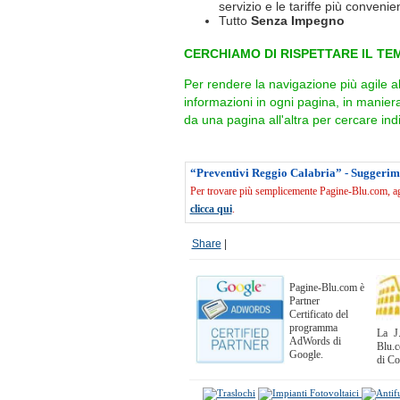
servizio e le tariffe più convenien
Tutto
Senza Impegno
CERCHIAMO DI RISPETTARE IL TEM
Per rendere la navigazione più agile a
informazioni in ogni pagina, in manie
da una pagina all'altra per cercare indi
“Preventivi Reggio Calabria” - Suggerim
Per trovare più semplicemente Pagine-Blu.com, agg
clicca qui
.
Share
|
Pagine-Blu.com è
Partner
Certificato del
programma
La J.
AdWords di
Blu.c
Google.
di C