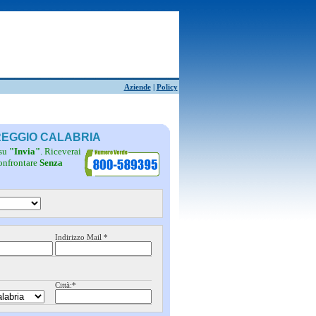
Aziende
|
Policy
 REGGIO CALABRIA
 su
"Invia"
. Riceverai
confrontare
Senza
Indirizzo Mail *
Città:*