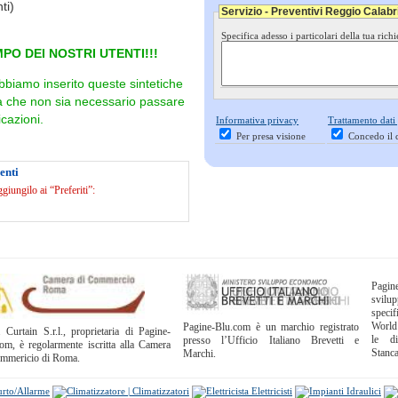
ti)
Servizio - Preventivi Reggio Calabr
Specifica adesso i particolari della tua richi
PO DEI NOSTRI UTENTI!!!
bbiamo inserito queste sintetiche
ra che non sia necessario passare
cazioni.
Informativa privacy
Trattamento dati
Per presa visione
Concedo il 
enti
iungilo ai “Preferiti”:
Pagi
svil
specif
World
Pagine-Blu.com è un marchio registrato
 Curtain S.r.l., proprietaria di Pagine-
le di
presso l’Ufficio Italiano Brevetti e
om, è regolarmente iscritta alla Camera
Stanc
Marchi.
ommericio di Roma.