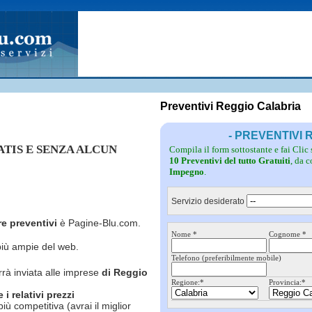
Fotovoltaico
Pulizie
Grate
Inferriate
Scale
Giardinieri
Serramenti
Idraulici
Spurghi
Parquet
Traslochi
Preventivi Reggio Calabria
- PREVENTIVI
RATIS E SENZA ALCUN
Compila il form sottostante e fai Clic
10 Preventivi del tutto Gratuiti
, da 
Impegno
.
Servizio desiderato
re preventivi
è Pagine-Blu.com.
Nome *
Cognome *
più ampie del web.
Telefono (preferibilmente mobile)
rrà inviata alle imprese
di Reggio
Regione:*
Provincia:*
i relativi prezzi
più competitiva (avrai il miglior