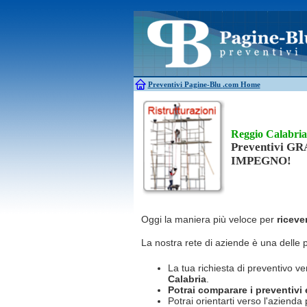
Antincendio
Disinfestazione
Antifurti
Allarme
Elettricisti
Bagni chimici
Edilizia
Caldaie
Falegnami
Canne fumarie
Fabbri
Preventivi Pagine-Blu
.com Home
Reggio Calabria
Preventivi G
IMPEGNO!
Oggi la maniera più veloce per
riceve
La nostra rete di aziende è una delle 
La tua richiesta di preventivo ve
Calabria
.
Potrai comparare i preventivi e 
Potrai orientarti verso l'azienda 