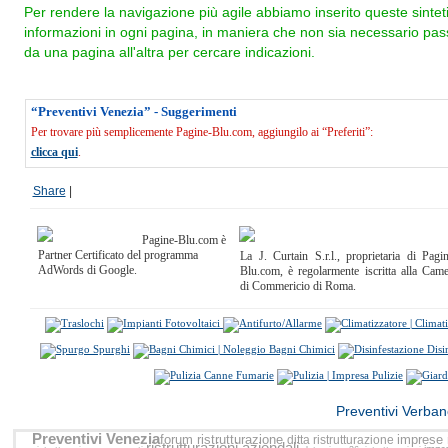
Per rendere la navigazione più agile abbiamo inserito queste sintet
informazioni in ogni pagina, in maniera che non sia necessario pas
da una pagina all'altra per cercare indicazioni.
“Preventivi Venezia” - Suggerimenti
Per trovare più semplicemente Pagine-Blu.com, aggiungilo ai “Preferiti”:
clicca qui
.
Share
|
Pagine-Blu.com è
Partner Certificato del programma
La J. Curtain S.r.l., proprietaria di Pagi
AdWords di Google.
Blu.com, è regolarmente iscritta alla Cam
di Commericio di Roma.
<<
Preventivi Verba
Preventivi Venezia
forum ristrutturazione
imprese r
ditta ristrutturazione