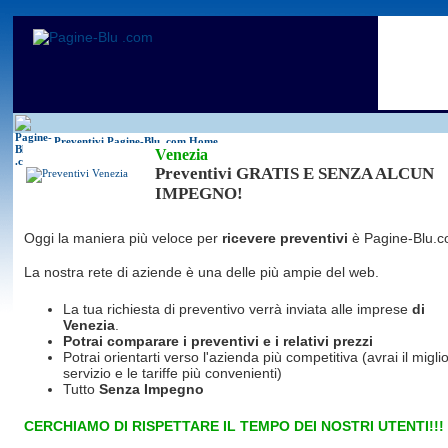
Antincendio
Disinfestazione
Fotovoltaico
Pulizie
Antifurti
Allarme
Elettricisti
Grate
Inferriate
Scale
Bagni chimici
Edilizia
Giardinieri
Serrament
Caldaie
Falegnami
Idraulici
Spurghi
Canne fumarie
Fabbri
Parquet
Traslochi
Preventivi Pagine-Blu
.com Home
Venezia
Preventivi GRATIS E SENZA ALCUN
IMPEGNO!
Oggi la maniera più veloce per
ricevere preventivi
è Pagine-Blu.c
La nostra rete di aziende è una delle più ampie del web.
La tua richiesta di preventivo verrà inviata alle imprese
di
Venezia
.
Potrai comparare i preventivi e i relativi prezzi
Potrai orientarti verso l'azienda più competitiva (avrai il miglio
servizio e le tariffe più convenienti)
Tutto
Senza Impegno
CERCHIAMO DI RISPETTARE IL TEMPO DEI NOSTRI UTENTI!!!