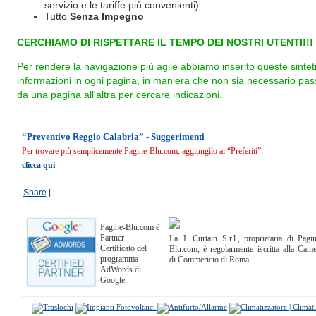
servizio e le tariffe più convenienti)
Tutto
Senza Impegno
CERCHIAMO DI RISPETTARE IL TEMPO DEI NOSTRI UTENTI!!!
Per rendere la navigazione più agile abbiamo inserito queste sintet
informazioni in ogni pagina, in maniera che non sia necessario pas
da una pagina all'altra per cercare indicazioni.
“Preventivo Reggio Calabria” - Suggerimenti
Per trovare più semplicemente Pagine-Blu.com, aggiungilo ai “Preferiti”:
clicca qui
.
Share
|
Pagine-Blu.com è
Partner
La J. Curtain S.r.l., proprietaria di Pagi
Certificato del
Blu.com, è regolarmente iscritta alla Cam
programma
di Commericio di Roma.
AdWords di
Google.