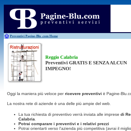
Antincendio
Disinfestazione
Fotovoltaico
Pulizie
Antifurti
Allarme
Elettricisti
Grate
Inferriate
Scale
Bagni chimici
Edilizia
Giardinieri
Serrament
Caldaie
Falegnami
Idraulici
Spurghi
Canne fumarie
Fabbri
Parquet
Traslochi
Preventivi Pagine-Blu
.com Home
Reggio Calabria
Preventivi GRATIS E SENZA ALCUN
IMPEGNO!
Oggi la maniera più veloce per
ricevere preventivi
è Pagine-Blu.c
La nostra rete di aziende è una delle più ampie del web.
La tua richiesta di preventivo verrà inviata alle imprese
di R
Calabria
.
Potrai comparare i preventivi e i relativi prezzi
Potrai orientarti verso l'azienda più competitiva (avrai il miglio