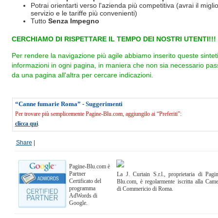
Potrai orientarti verso l'azienda più competitiva (avrai il miglio
servizio e le tariffe più convenienti)
Tutto
Senza Impegno
CERCHIAMO DI RISPETTARE IL TEMPO DEI NOSTRI UTENTI!!!
Per rendere la navigazione più agile abbiamo inserito queste sintet
informazioni in ogni pagina, in maniera che non sia necessario pas
da una pagina all'altra per cercare indicazioni.
“Canne fumarie Roma” - Suggerimenti
Per trovare più semplicemente Pagine-Blu.com, aggiungilo ai “Preferiti”:
clicca qui
.
Share
|
Pagine-Blu.com è
Partner
La J. Curtain S.r.l., proprietaria di Pagi
Certificato del
Blu.com, è regolarmente iscritta alla Cam
programma
di Commericio di Roma.
AdWords di
Google.