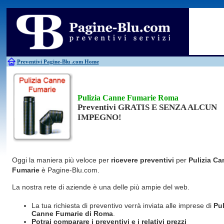
Antincendio
Disinfestazione
Fotovoltaico
Pulizie
Antifurti
Allarme
Elettricisti
Grate
Inferriate
Scale
Bagni chimici
Edilizia
Giardinieri
Serrament
Caldaie
Falegnami
Idraulici
Spurghi
Canne fumarie
Fabbri
Parquet
Traslochi
Preventivi Pagine-Blu
.com Home
Pulizia Canne Fumarie Roma
Preventivi GRATIS E SENZA ALCUN
IMPEGNO!
Oggi la maniera più veloce per
ricevere preventivi
per
Pulizia C
Fumarie
è Pagine-Blu.com.
La nostra rete di aziende è una delle più ampie del web.
La tua richiesta di preventivo verrà inviata alle imprese di
Pul
Canne Fumarie
di Roma
.
Potrai comparare i preventivi e i relativi prezzi