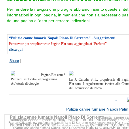
Per rendere la navigazione più agile abbiamo inserito queste sintet
informazioni in ogni pagina, in maniera che non sia necessario pas
da una pagina all'altra per cercare indicazioni.
“Pulizia canne fumarie Napoli Piano Di Sorrento” - Suggerimenti
Per trovare più semplicemente Pagine-Blu.com, aggiungilo ai “Preferiti”:
clicca qui
.
Share
|
Pagine-Blu.com è
Partner Certificato del programma
La J. Curtain S.r.l., proprietaria di Pagi
AdWords di Google.
Blu.com, è regolarmente iscritta alla Cam
di Commericio di Roma.
<<
Pulizia canne fumarie Napoli Pal
Pulizia canne fumarie Napoli Piano Di Sorrento
installazione c
vendita canne fumarie
montaggio canne fumarie
Pulizia canne fumari
Pulizia
Fumarie
tiraggio canne fumarie Napoli Piano Di Sorrento
canne fumarie camini
Napoli Piano Di Sorrento
rivestimento canne 
installazioni canne fumarie
Pulizia Canne Fumarie
costruzione canne fumarie Napoli Piano Di Sorrento