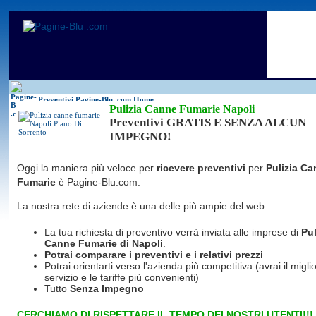
Antincendio
Disinfestazione
Fotovoltaico
Pulizie
Antifurti
Allarme
Elettricisti
Grate
Inferriate
Scale
Bagni chimici
Edilizia
Giardinieri
Serrament
Caldaie
Falegnami
Idraulici
Spurghi
Canne fumarie
Fabbri
Parquet
Traslochi
Preventivi Pagine-Blu
.com Home
Pulizia Canne Fumarie Napoli
Preventivi GRATIS E SENZA ALCUN
IMPEGNO!
Oggi la maniera più veloce per
ricevere preventivi
per
Pulizia C
Fumarie
è Pagine-Blu.com.
La nostra rete di aziende è una delle più ampie del web.
La tua richiesta di preventivo verrà inviata alle imprese di
Pul
Canne Fumarie
di Napoli
.
Potrai comparare i preventivi e i relativi prezzi
Potrai orientarti verso l'azienda più competitiva (avrai il miglio
servizio e le tariffe più convenienti)
Tutto
Senza Impegno
CERCHIAMO DI RISPETTARE IL TEMPO DEI NOSTRI UTENTI!!!