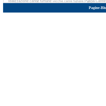
realizzazione canne fumarie
Pulizia Canne
vecchie canne fumarie
riparazione canne fumarie
Pulizia cann
risanamento canne fumarie
rivenditori can
Pagine-Bl