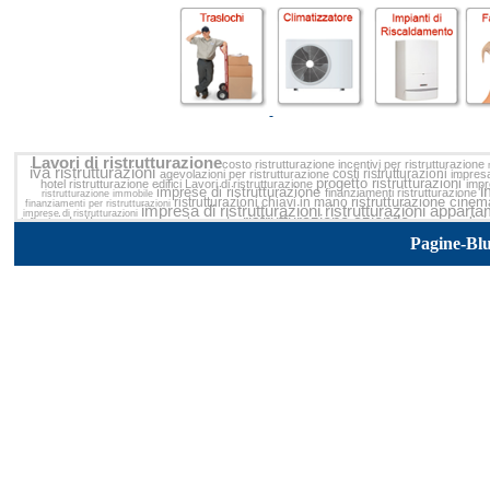
Lavori di ristrutturazione
costo ristrutturazione
incentivi per ristrutturazione
iva ristrutturazioni
costi ristrutturazioni
agevolazioni per ristrutturazione
impresa
progetto ristrutturazioni
hotel
ristrutturazione edifici
Lavori di ristrutturazione
impr
i
imprese di ristrutturazione
finanziamenti ristrutturazione
ristrutturazione immobile
ristrutturazione cine
ristrutturazioni chiavi in mano
finanziamenti per ristrutturazioni
impresa di ristrutturazioni
ristrutturazioni appart
imprese di ristrutturazioni
ristrutturazione aziende
ristrutturazione appartamento
impresa di ri
infissi
per ristrutturazioni
ri
finanziamento ristrutturazione
ristrutturazioni edile
ristrutturazione appartamenti
leggi ristrutturazione
ristrutturazione t
Pagine-Bl
progetto ristrutturazione
detrazione ristrutturazioni
L
ristrutturazioni interne
legge ris
ditta ristrutturazioni
ristrutturazioni abitazione
agevolazioni ristrutturazioni 2009
sgravi fiscali ristrutturazioni
ristruttu
incentivi per ristrutturazioni
casa
ristrutturazioni
ristrutturazioni condomi
preventivo ristrutturazione casa
ristrutturazioni
ristr
ristrutturazioni industriali
detrazione 36 ristrutturazioni
ristrutturazione negozi
ristrutturazione totale
Ristrutturazio
ristrutturazioni appartamento
agevolazioni per ristrutturazioni
ristrutturazioni
preventivi
ristrutturazione rustici
spese di ristrutturazione
prezzi r
spese ristrutturazioni
spese ristrutturazione
irpef ristrutturazioni
ristrutturazioni
ristrutturazione edilizia
preventivo ristr
ristrutturazione 10
detrazioni
ristrutturazioni interni
finanziamento ristrutturazioni
finanz
ristrutturazione casa
ristrutturazione edilizie
Lavori di ristrutturazione