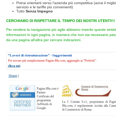
Potrai orientarti verso l'azienda più competitiva (avrai il miglio
servizio e le tariffe più convenienti)
Tutto
Senza Impegno
CERCHIAMO DI RISPETTARE IL TEMPO DEI NOSTRI UTENTI!!!
Per rendere la navigazione più agile abbiamo inserito queste sintet
informazioni in ogni pagina, in maniera che non sia necessario pas
da una pagina all'altra per cercare indicazioni.
“Lavori di ristrutturazione” - Suggerimenti
Per trovare più semplicemente Pagine-Blu.com, aggiungilo ai “Preferiti”:
clicca qui
.
Share
|
Pagine-Blu.com è
Partner
Certificato del
programma
La J. Curtain S.r.l., proprietaria di Pagi
AdWords di
Blu.com, è regolarmente iscritta alla Cam
Google.
di Commericio di Roma.