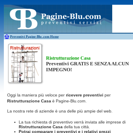
Antincendio
Disinfestazione
Fotovoltaico
Pulizie
Antifurti
Allarme
Elettricisti
Grate
Inferriate
Scale
Bagni chimici
Edilizia
Giardinieri
Serrament
Caldaie
Falegnami
Idraulici
Spurghi
Canne fumarie
Fabbri
Parquet
Traslochi
Preventivi Pagine-Blu
.com Home
Ristrutturazione Casa
Preventivi GRATIS E SENZA ALCUN
IMPEGNO!
Oggi la maniera più veloce per
ricevere preventivi
per
Ristrutturazione Casa
è Pagine-Blu.com.
La nostra rete di aziende è una delle più ampie del web.
La tua richiesta di preventivo verrà inviata alle imprese di
Ristrutturazione Casa
della tua città.
Potrai comparare i preventivi e i relativi prezzi