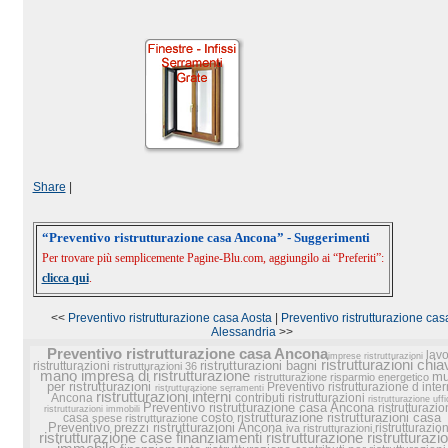
Share
|
“Preventivo ristrutturazione casa Ancona” - Suggerimenti
Per trovare più semplicemente Pagine-Blu.com, aggiungilo ai “Preferiti”:
clicca qui
.
<<
Preventivo ristrutturazione casa Aosta
|
Preventivo ristrutturazione cas
Alessandria
>>
Preventivo ristrutturazione casa Ancona
lavo
imprese ristrutturazioni
ristrutturazioni chiav
ristrutturazioni bagni
ristrutturazioni
ristrutturazioni 36
mano
impresa di ristrutturazione
mu
ristrutturazione risparmio energetico
per ristrutturazioni
Preventivo ristrutturazione d inter
ristrutturazione serramenti
ristrutturazioni interni
Ancona
contributi ristrutturazioni
ristrutturazione uffi
Preventivo ristrutturazione casa Ancona
ristrutturazi
ristrutturazioni immobili
costo ristrutturazione
ristrutturazioni casa
casa
spese ristrutturazione
Preventivo prezzi ristrutturazioni Ancona
ristrutturazio
iva ristrutturazioni
ristrutturazione case
finanziamenti ristrutturazione
ristrutturazi