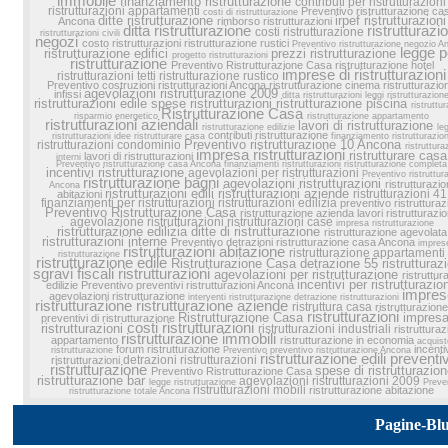
immobile
finanziamento ristrutturazione
contributi per ristrutturazioni
ristrutturazioni appartamenti
Preventivo ristrutturazione ca
costi di ristrutturazione
ditte ristrutturazione
irpef ristrutturazioni
Ancona
rimborso ristrutturazioni
ditta ristrutturazione
ristrutturazi
costi ristrutturazione
ristrutturazioni civili
negozi
costo ristrutturazioni
ristrutturazione rustici
Preventivo ristrutturazione negozio A
legge p
ristrutturazione edifici
prezzi ristrutturazione
progetto ristrutturazioni
ristrutturazione
Preventivo Ristrutturazione Casa
ristrutturazione hotel
imprese di ristrutturazioni
ristrutturazioni tetti
ristrutturazione rustico
Preventivo costruzioni ristrutturazioni Ancona
ristrutturazione cinema
ristrutturazio
agevolazioni ristrutturazione 2009
infissi
ditta ristrutturazioni
leggi ristrutturazion
ristrutturazioni edile
spese ristrutturazioni
ristrutturazione piscina
ristruttur
Ristrutturazione Casa
risparmio energetico
ristrutturazione appartamento
ristrutturazioni aziendali
lavori di ristrutturazione
ristrutturazione edilizie
le
contributi ristrutturazione
ristrutturazioni
idee ristrutturare casa
finanziamento ristrutturazion
Preventivo ristrutturazione 10 Ancona
ristrutturazioni condominio
ristruttura
impresa ristrutturazioni
ristrutturare casa
lavori di ristrutturazioni
interni
Preventivo ristrutturazione casa Ancona
finanziamenti ristrutturazioni
ristrutturazione completa
incentivi ristrutturazione
agevolazioni per ristrutturazioni
Preventivo ristruttur
ristrutturazione bagni
agevolazioni ristrutturazioni
ristrutturazio
Ancona
ristrutturazioni edili
ristrutturazioni aziende
ristrutturazioni 41
abitazioni
finanziamenti per ristrutturazioni
ristrutturazioni edilizia
preventivo ristrutturaz
Preventivo Ristrutturazione Casa
ristrutturazione azienda
lavori ristrutturazi
agevolazione ristrutturazioni
ristrutturazioni case
impresa ristrutturazione
ristrutturazione edilizia
ditte di ristrutturazione
ristrutturazione agevolata
ristrutturazioni interne
Preventivo detrazioni ristrutturazione casa Ancona
impres
ristrutturazioni abitazione
ristrutturazione appartamenti
ristrutturazione
ristrutturazione edile
Ristrutturazione Casa
detrazione 55 ristrutturaz
sgravi fiscali ristrutturazioni
agevolazioni per ristrutturazione
ristruttur
incentivi per ristrutturazio
edilizie
Preventivo preventivi ristrutturazioni Ancona
impres
agevolazioni ristrutturazione
interventi ristrutturazione
detrazione ristrutturazioni
ristrutturazione
ristrutturazione aziende
ristruttura casa
ristrutturazione 
ristrutturazioni
Ristrutturazione Casa
impresa
preventivi di ristrutturazione
costi ristrutturazioni
ristrutturazioni
ristrutturazioni industriali
ristrutturaz
ristrutturazione immobili
appartamento
ristrutturazione in economia
acquist
forum ristrutturazione
incenti
ristrutturazione
Preventivo preventivo ristrutturazione Ancona
ristrutturazione edili
preventiv
detrazioni ristrutturazioni
ristrutturazioni
ristrutturazione
spese di ristrutturazio
Preventivo Ristrutturazione Casa
ristrutturazione bar
agevolazioni ristrutturazioni 2009
legge ristrutturazione
Preve
ristrutturazioni mobili
ristrutturazione abitazione
ristrutturazione totale Ancona
Pagine-Bl