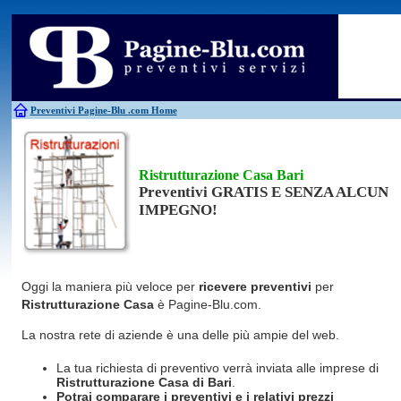
Antincendio
Disinfestazione
Fotovoltaico
Pulizie
Antifurti
Allarme
Elettricisti
Grate
Inferriate
Scale
Bagni chimici
Edilizia
Giardinieri
Serrament
Caldaie
Falegnami
Idraulici
Spurghi
Canne fumarie
Fabbri
Parquet
Traslochi
Preventivi Pagine-Blu
.com Home
Ristrutturazione Casa Bari
Preventivi GRATIS E SENZA ALCUN
IMPEGNO!
Oggi la maniera più veloce per
ricevere preventivi
per
Ristrutturazione Casa
è Pagine-Blu.com.
La nostra rete di aziende è una delle più ampie del web.
La tua richiesta di preventivo verrà inviata alle imprese di
Ristrutturazione Casa
di Bari
.
Potrai comparare i preventivi e i relativi prezzi