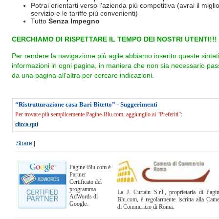
Potrai orientarti verso l'azienda più competitiva (avrai il miglio
servizio e le tariffe più convenienti)
Tutto
Senza Impegno
CERCHIAMO DI RISPETTARE IL TEMPO DEI NOSTRI UTENTI!!!
Per rendere la navigazione più agile abbiamo inserito queste sintet
informazioni in ogni pagina, in maniera che non sia necessario pas
da una pagina all'altra per cercare indicazioni.
“Ristrutturazione casa Bari Bitetto” - Suggerimenti
Per trovare più semplicemente Pagine-Blu.com, aggiungilo ai “Preferiti”:
clicca qui
.
Share
|
Pagine-Blu.com è
Partner
Certificato del
programma
La J. Curtain S.r.l., proprietaria di Pagi
AdWords di
Blu.com, è regolarmente iscritta alla Cam
Google.
di Commericio di Roma.