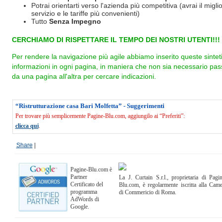
Potrai orientarti verso l'azienda più competitiva (avrai il miglio
servizio e le tariffe più convenienti)
Tutto
Senza Impegno
CERCHIAMO DI RISPETTARE IL TEMPO DEI NOSTRI UTENTI!!!
Per rendere la navigazione più agile abbiamo inserito queste sintet
informazioni in ogni pagina, in maniera che non sia necessario pas
da una pagina all'altra per cercare indicazioni.
“Ristrutturazione casa Bari Molfetta” - Suggerimenti
Per trovare più semplicemente Pagine-Blu.com, aggiungilo ai “Preferiti”:
clicca qui
.
Share
|
Pagine-Blu.com è
Partner
La J. Curtain S.r.l., proprietaria di Pagi
Certificato del
Blu.com, è regolarmente iscritta alla Cam
programma
di Commericio di Roma.
AdWords di
Google.