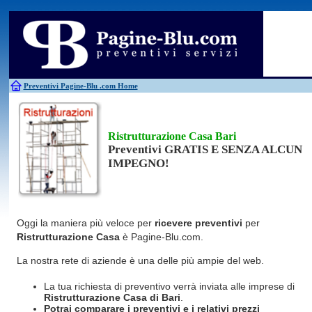
Antincendio
Disinfestazione
Fotovoltaico
Pulizie
Antifurti
Allarme
Elettricisti
Grate
Inferriate
Scale
Bagni chimici
Edilizia
Giardinieri
Serrament
Caldaie
Falegnami
Idraulici
Spurghi
Canne fumarie
Fabbri
Parquet
Traslochi
Preventivi Pagine-Blu
.com Home
Ristrutturazione Casa Bari
Preventivi GRATIS E SENZA ALCUN
IMPEGNO!
Oggi la maniera più veloce per
ricevere preventivi
per
Ristrutturazione Casa
è Pagine-Blu.com.
La nostra rete di aziende è una delle più ampie del web.
La tua richiesta di preventivo verrà inviata alle imprese di
Ristrutturazione Casa
di Bari
.
Potrai comparare i preventivi e i relativi prezzi