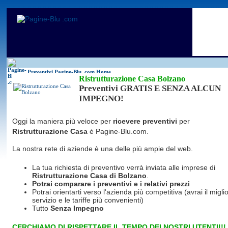
Antincendio
Disinfestazione
Fotovoltaico
Pulizie
Antifurti
Allarme
Elettricisti
Grate
Inferriate
Scale
Bagni chimici
Edilizia
Giardinieri
Serrament
Caldaie
Falegnami
Idraulici
Spurghi
Canne fumarie
Fabbri
Parquet
Traslochi
Preventivi Pagine-Blu
.com Home
Ristrutturazione Casa Bolzano
Preventivi GRATIS E SENZA ALCUN
IMPEGNO!
Oggi la maniera più veloce per
ricevere preventivi
per
Ristrutturazione Casa
è Pagine-Blu.com.
La nostra rete di aziende è una delle più ampie del web.
La tua richiesta di preventivo verrà inviata alle imprese di
Ristrutturazione Casa
di Bolzano
.
Potrai comparare i preventivi e i relativi prezzi
Potrai orientarti verso l'azienda più competitiva (avrai il miglio
servizio e le tariffe più convenienti)
Tutto
Senza Impegno
CERCHIAMO DI RISPETTARE IL TEMPO DEI NOSTRI UTENTI!!!