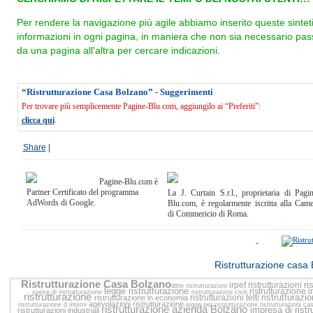
Per rendere la navigazione più agile abbiamo inserito queste sintet
informazioni in ogni pagina, in maniera che non sia necessario pas
da una pagina all'altra per cercare indicazioni.
“Ristrutturazione Casa Bolzano” - Suggerimenti
Per trovare più semplicemente Pagine-Blu.com, aggiungilo ai “Preferiti”:
clicca qui
.
Share
|
Pagine-Blu.com è
Partner Certificato del programma
La J. Curtain S.r.l., proprietaria di Pagi
AdWords di Google.
Blu.com, è regolarmente iscritta alla Cam
di Commericio di Roma.
<<
Ristrutturazione casa 
Ristrutturazione Casa Bolzano
ri
irpef ristrutturazioni
ditte ristrutturazioni
legge ristrutturazione
ristrutturazione 
spese di ristrutturazione
ristrutturazioni civili
ristrutturazione
ristrutturazi
ristrutturazioni tetti
ristrutturazione in economia
agevolazioni ristrutturazione
ristrutturazione d interni
legge per ristrutturazione
ristrutturazioni c
ristrutturazione azienda Bolzano
impresa di ristr
ristrutturazioni industriali