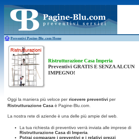
Antincendio
Disinfestazione
Fotovoltaico
Pulizie
Antifurti
Allarme
Elettricisti
Grate
Inferriate
Scale
Bagni chimici
Edilizia
Giardinieri
Serrament
Caldaie
Falegnami
Idraulici
Spurghi
Canne fumarie
Fabbri
Parquet
Traslochi
Preventivi Pagine-Blu
.com Home
Ristrutturazione Casa Imperia
Preventivi GRATIS E SENZA ALCUN
IMPEGNO!
Oggi la maniera più veloce per
ricevere preventivi
per
Ristrutturazione Casa
è Pagine-Blu.com.
La nostra rete di aziende è una delle più ampie del web.
La tua richiesta di preventivo verrà inviata alle imprese di
Ristrutturazione Casa
di Imperia
.
Potrai comparare i preventivi e i relativi prezzi