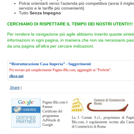
Potrai orientarti verso l'azienda più competitiva (avrai il miglio
servizio e le tariffe più convenienti)
Tutto
Senza Impegno
CERCHIAMO DI RISPETTARE IL TEMPO DEI NOSTRI UTENTI!!!
Per rendere la navigazione più agile abbiamo inserito queste sintet
informazioni in ogni pagina, in maniera che non sia necessario pas
da una pagina all'altra per cercare indicazioni.
“Ristrutturazione Casa Imperia” - Suggerimenti
Per trovare più semplicemente Pagine-Blu.com, aggiungilo ai “Preferiti”:
clicca qui
.
Share
|
Pagine-Blu.com è
Partner
Certificato del
programma
La J. Curtain S.r.l., proprietaria di Pagi
AdWords di
Blu.com, è regolarmente iscritta alla Cam
Google.
di Commericio di Roma.