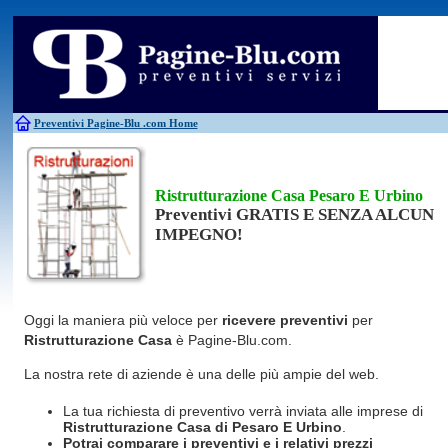
Antincendio
Disinfestazione
Fotovoltaico
Pulizie
Antifurti
Allarme
Elettricisti
Grate
Inferriate
Scale
Bagni chimici
Edilizia
Giardinieri
Serrament
Caldaie
Falegnami
Idraulici
Spurghi
Canne fumarie
Fabbri
Parquet
Traslochi
Preventivi Pagine-Blu
.com Home
Ristrutturazione Casa Pesaro E Urbino
Preventivi GRATIS E SENZA ALCUN
IMPEGNO!
Oggi la maniera più veloce per
ricevere preventivi
per
Ristrutturazione Casa
è Pagine-Blu.com.
La nostra rete di aziende è una delle più ampie del web.
La tua richiesta di preventivo verrà inviata alle imprese di
Ristrutturazione Casa
di Pesaro E Urbino
.
Potrai comparare i preventivi e i relativi prezzi