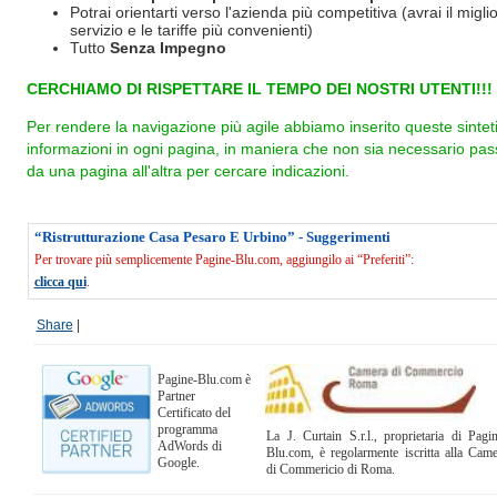
Potrai orientarti verso l'azienda più competitiva (avrai il miglio
servizio e le tariffe più convenienti)
Tutto
Senza Impegno
CERCHIAMO DI RISPETTARE IL TEMPO DEI NOSTRI UTENTI!!!
Per rendere la navigazione più agile abbiamo inserito queste sintet
informazioni in ogni pagina, in maniera che non sia necessario pas
da una pagina all'altra per cercare indicazioni.
“Ristrutturazione Casa Pesaro E Urbino” - Suggerimenti
Per trovare più semplicemente Pagine-Blu.com, aggiungilo ai “Preferiti”:
clicca qui
.
Share
|
Pagine-Blu.com è
Partner
Certificato del
programma
La J. Curtain S.r.l., proprietaria di Pagi
AdWords di
Blu.com, è regolarmente iscritta alla Cam
Google.
di Commericio di Roma.