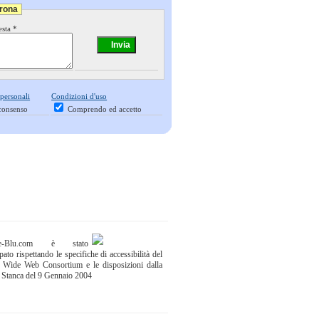
erona
esta *
 personali
Condizioni d'uso
consenso
Comprendo ed accetto
ne-Blu.com è stato
pato rispettando le specifiche di accessibilità del
 Wide Web Consortium e le disposizioni dalla
 Stanca del 9 Gennaio 2004