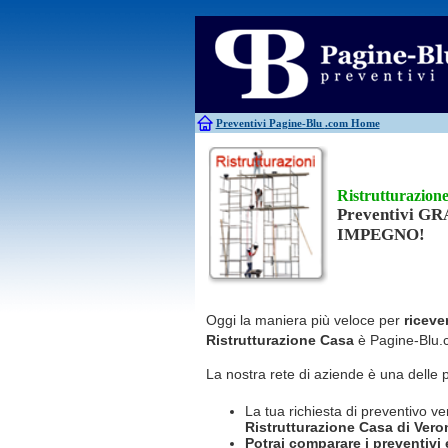
Antincendio
Disinfestazione
Antifurti
Allarme
Elettricisti
Bagni chimici
Edilizia
Caldaie
Falegnami
Canne fumarie
Fabbri
Preventivi Pagine-Blu
.com Home
Ristrutturazion
Preventivi G
IMPEGNO!
Oggi la maniera più veloce per
riceve
Ristrutturazione Casa
è Pagine-Blu.
La nostra rete di aziende è una delle 
La tua richiesta di preventivo ve
Ristrutturazione Casa
di Vero
Potrai comparare i preventivi e 