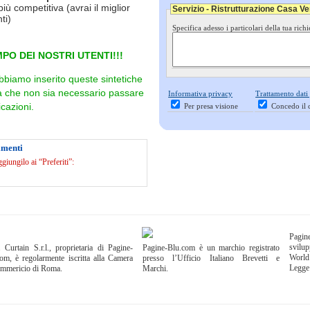
più competitiva (avrai il miglior
Servizio - Ristrutturazione Casa V
ti)
Specifica adesso i particolari della tua richi
PO DEI NOSTRI UTENTI!!!
bbiamo inserito queste sintetiche
ra che non sia necessario passare
Informativa privacy
Trattamento dati
cazioni.
Per presa visione
Concedo il 
imenti
iungilo ai “Preferiti”:
Pagi
svilup
 Curtain S.r.l., proprietaria di Pagine-
Pagine-Blu.com è un marchio registrato
World
om, è regolarmente iscritta alla Camera
presso l’Ufficio Italiano Brevetti e
Legge
ommericio di Roma.
Marchi.