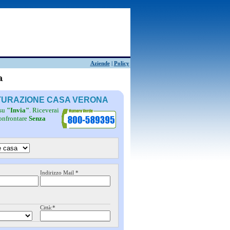
Aziende
|
Policy
a
TTURAZIONE CASA VERONA
 su
"Invia"
. Riceverai
confrontare
Senza
Indirizzo Mail *
Città:*