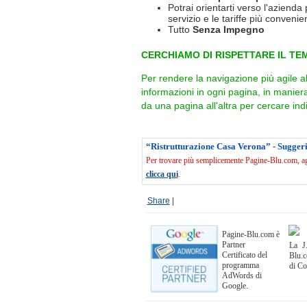
Potrai orientarti verso l'azienda 
servizio e le tariffe più convenien
Tutto
Senza Impegno
CERCHIAMO DI RISPETTARE IL TEM
Per rendere la navigazione più agile a
informazioni in ogni pagina, in manie
da una pagina all'altra per cercare indi
“Ristrutturazione Casa Verona” - Sugger
Per trovare più semplicemente Pagine-Blu.com, agg
clicca qui
.
Share
|
Pagine-Blu.com è
Partner
La J.
Certificato del
Blu.c
programma
di C
AdWords di
Google.