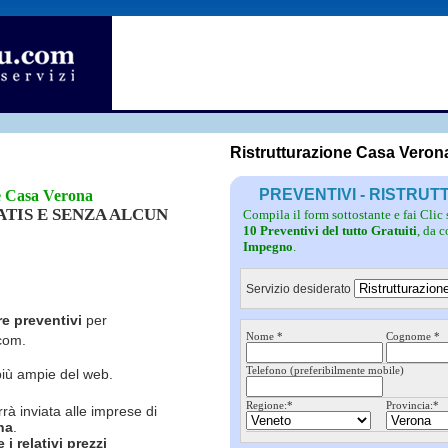
Fotovoltaico
Pulizie
Grate
Inferriate
Scale
Giardinieri
Serramenti
Idraulici
Spurghi
Parquet
Traslochi
Ristrutturazione Casa Veron
PREVENTIVI - RISTRU
e Casa Verona
RATIS E SENZA ALCUN
Compila il form sottostante e fai Clic
10 Preventivi del tutto Gratuiti
, da 
Impegno
.
Servizio desiderato
re preventivi
per
Nome *
Cognome *
com.
Telefono (preferibilmente mobile)
più ampie del web.
Regione:*
Provincia:*
rrà inviata alle imprese di
na
.
i relativi prezzi