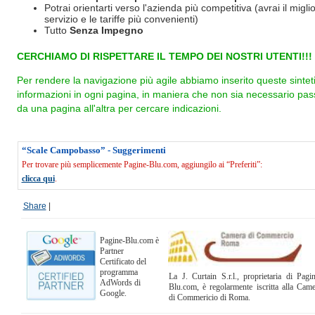
Potrai orientarti verso l'azienda più competitiva (avrai il miglio
servizio e le tariffe più convenienti)
Tutto
Senza Impegno
CERCHIAMO DI RISPETTARE IL TEMPO DEI NOSTRI UTENTI!!!
Per rendere la navigazione più agile abbiamo inserito queste sintet
informazioni in ogni pagina, in maniera che non sia necessario pas
da una pagina all'altra per cercare indicazioni.
“Scale Campobasso” - Suggerimenti
Per trovare più semplicemente Pagine-Blu.com, aggiungilo ai “Preferiti”:
clicca qui
.
Share
|
Pagine-Blu.com è
Partner
Certificato del
programma
La J. Curtain S.r.l., proprietaria di Pagi
AdWords di
Blu.com, è regolarmente iscritta alla Cam
Google.
di Commericio di Roma.