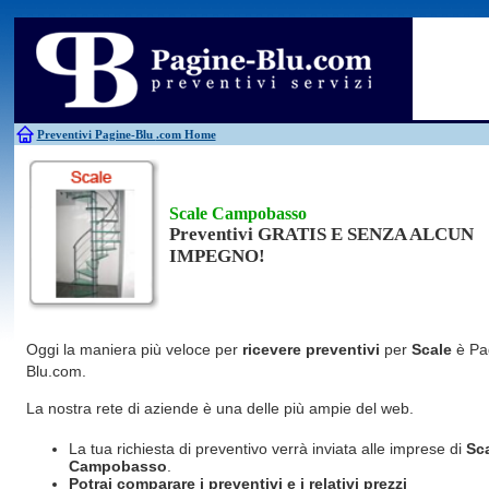
Antincendio
Disinfestazione
Fotovoltaico
Pulizie
Antifurti
Allarme
Elettricisti
Grate
Inferriate
Scale
Bagni chimici
Edilizia
Giardinieri
Serrament
Caldaie
Falegnami
Idraulici
Spurghi
Canne fumarie
Fabbri
Parquet
Traslochi
Preventivi Pagine-Blu
.com Home
Scale Campobasso
Preventivi GRATIS E SENZA ALCUN
IMPEGNO!
Oggi la maniera più veloce per
ricevere preventivi
per
Scale
è Pa
Blu.com.
La nostra rete di aziende è una delle più ampie del web.
La tua richiesta di preventivo verrà inviata alle imprese di
Sc
Campobasso
.
Potrai comparare i preventivi e i relativi prezzi