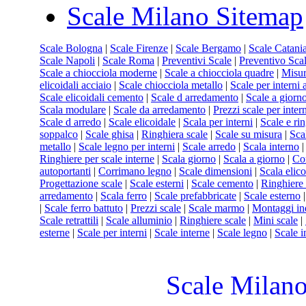
Scale Milano Sitemap
Scale Bologna
|
Scale Firenze
|
Scale Bergamo
|
Scale Catani
Scale Napoli
|
Scale Roma
|
Preventivi Scale
|
Preventivo Sca
Scale a chiocciola moderne
|
Scale a chiocciola quadre
|
Misur
elicoidali acciaio
|
Scale chiocciola metallo
|
Scale per interni 
Scale elicoidali cemento
|
Scale d arredamento
|
Scale a giorno
Scala modulare
|
Scale da arredamento
|
Prezzi scale per inter
Scale d arredo
|
Scale elicoidale
|
Scala per interni
|
Scale e ri
soppalco
|
Scale ghisa
|
Ringhiera scale
|
Scale su misura
|
Sca
metallo
|
Scale legno per interni
|
Scale arredo
|
Scala interno
Ringhiere per scale interne
|
Scala giorno
|
Scala a giorno
|
Co
autoportanti
|
Corrimano legno
|
Scale dimensioni
|
Scala elico
Progettazione scale
|
Scale esterni
|
Scale cemento
|
Ringhiere
arredamento
|
Scala ferro
|
Scale prefabbricate
|
Scale esterno
|
Scale ferro battuto
|
Prezzi scale
|
Scale marmo
|
Montaggi ind
Scale retrattili
|
Scale alluminio
|
Ringhiere scale
|
Mini scale
|
esterne
|
Scale per interni
|
Scale interne
|
Scale legno
|
Scale i
Scale Milano