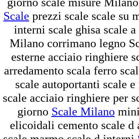
giorno
scale misure Milan
Scale
prezzi scale
scale su 
interni
scale ghisa
scale a
Milano
corrimano legno
S
esterne acciaio
ringhiere
s
arredamento
scala ferro
sca
scale autoportanti
scale e
scale acciaio
ringhiere per s
giorno
Scale Milano
mini
elicoidali cemento
scale d
scale marmo
scale d interni