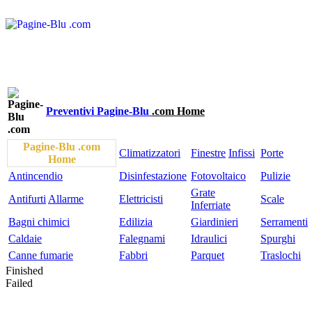
Preventivi Pagine-Blu
.com Home
Pagine-Blu .com
Climatizzatori
Finestre
Infissi
Porte
Home
Antincendio
Disinfestazione
Fotovoltaico
Pulizie
Grate
Antifurti
Allarme
Elettricisti
Scale
Inferriate
Bagni chimici
Edilizia
Giardinieri
Serramenti
Caldaie
Falegnami
Idraulici
Spurghi
Canne fumarie
Fabbri
Parquet
Traslochi
Finished
Failed