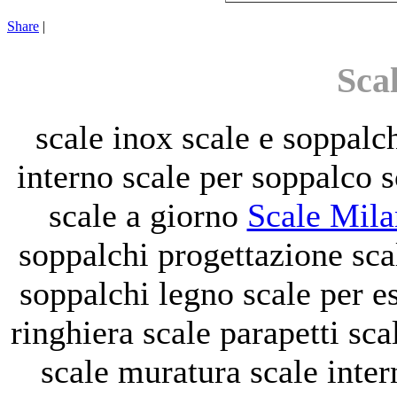
Share
|
Sca
scale inox
scale e soppalc
interno
scale per soppalco
s
scale a giorno
Scale Mil
soppalchi
progettazione sc
soppalchi legno
scale per e
ringhiera scale
parapetti sc
scale muratura
scale inte