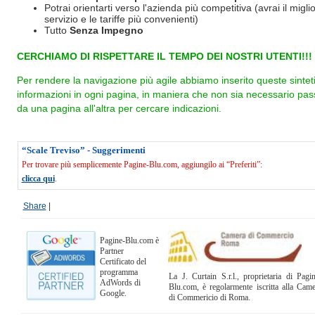
Potrai orientarti verso l'azienda più competitiva (avrai il miglio
servizio e le tariffe più convenienti)
Tutto
Senza Impegno
CERCHIAMO DI RISPETTARE IL TEMPO DEI NOSTRI UTENTI!!!
Per rendere la navigazione più agile abbiamo inserito queste sintet
informazioni in ogni pagina, in maniera che non sia necessario pas
da una pagina all'altra per cercare indicazioni.
“Scale Treviso” - Suggerimenti
Per trovare più semplicemente Pagine-Blu.com, aggiungilo ai “Preferiti”:
clicca qui
.
Share
|
Pagine-Blu.com è
Partner
Certificato del
programma
La J. Curtain S.r.l., proprietaria di Pagi
AdWords di
Blu.com, è regolarmente iscritta alla Cam
Google.
di Commericio di Roma.