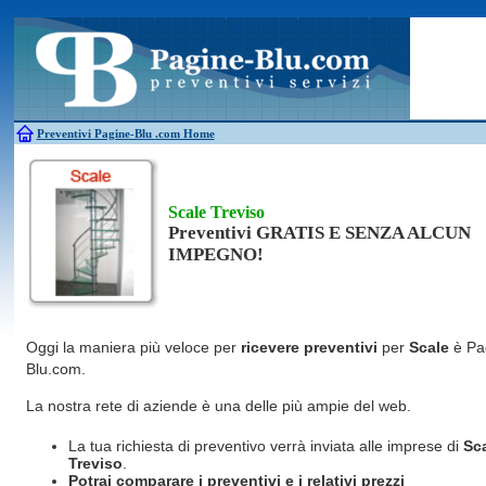
Antincendio
Disinfestazione
Fotovoltaico
Pulizie
Antifurti
Allarme
Elettricisti
Grate
Inferriate
Scale
Bagni chimici
Edilizia
Giardinieri
Serrament
Caldaie
Falegnami
Idraulici
Spurghi
Canne fumarie
Fabbri
Parquet
Traslochi
Preventivi Pagine-Blu
.com Home
Scale Treviso
Preventivi GRATIS E SENZA ALCUN
IMPEGNO!
Oggi la maniera più veloce per
ricevere preventivi
per
Scale
è Pa
Blu.com.
La nostra rete di aziende è una delle più ampie del web.
La tua richiesta di preventivo verrà inviata alle imprese di
Sc
Treviso
.
Potrai comparare i preventivi e i relativi prezzi