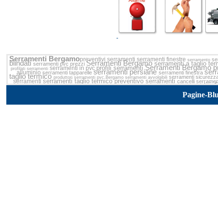
Serramenti Bergamo
preventivi serramenti
serramenti finestre
se
serramento
blindati
Serramenti Bergamo
serramenti a taglio t
serramenti pvc prezzi
Serramenti Bergamo
p
profili serramenti
serramenti in pvc
profilati serramenti
serramenti persiane
serr
alluminio
serramenti tapparelle
serramenti finestra
taglio termico
serramenti sicurezz
produttori serramenti pvc Bergamo
serramenti avvolgibili
serramenti taglio termico
preventivo serramenti
serramenti
cancelli serrame
serramenti inf
Serramenti
serramenti alluminio
serramenti inferriate
rivenditori serramenti
Serramenti Bergamo
produttori 
costruzione serramenti
accessori serramenti
serramenti
Pagine-Bl
serramenti pvc
serramenti in alluminio prezz
serramenti acciaio
Serramenti
prezzi serramenti a
serramenti porta Bergamo