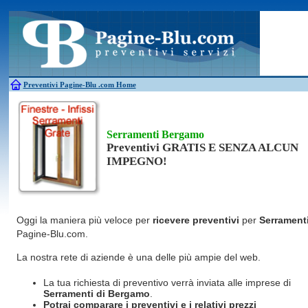
Antincendio
Disinfestazione
Fotovoltaico
Pulizie
Antifurti
Allarme
Elettricisti
Grate
Inferriate
Scale
Bagni chimici
Edilizia
Giardinieri
Serrament
Caldaie
Falegnami
Idraulici
Spurghi
Canne fumarie
Fabbri
Parquet
Traslochi
Preventivi Pagine-Blu
.com Home
Serramenti Bergamo
Preventivi GRATIS E SENZA ALCUN
IMPEGNO!
Oggi la maniera più veloce per
ricevere preventivi
per
Serrament
Pagine-Blu.com.
La nostra rete di aziende è una delle più ampie del web.
La tua richiesta di preventivo verrà inviata alle imprese di
Serramenti
di Bergamo
.
Potrai comparare i preventivi e i relativi prezzi