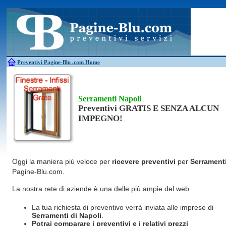
Antincendio
Disinfestazione
Fotovoltaico
Pulizie
Antifurti
Allarme
Elettricisti
Grate
Inferriate
Scale
Bagni chimici
Edilizia
Giardinieri
Serrament
Caldaie
Falegnami
Idraulici
Spurghi
Canne fumarie
Fabbri
Parquet
Traslochi
Preventivi Pagine-Blu
.com Home
Serramenti Napoli
Preventivi GRATIS E SENZA ALCUN
IMPEGNO!
Oggi la maniera più veloce per
ricevere preventivi
per
Serrament
Pagine-Blu.com.
La nostra rete di aziende è una delle più ampie del web.
La tua richiesta di preventivo verrà inviata alle imprese di
Serramenti
di Napoli
.
Potrai comparare i preventivi e i relativi prezzi