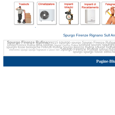
<<
Spurgo Firenze Rignano Sull Ar
Spurgo Firenze Rufina
prezzi spurgo
Spurgo Firenze Rufin
spurgo
spurghi
ditta spurgo
azienda spurghi
tombini Firenze Rufina
Spurgo Firenze Rufina
spurgo fogna
spurghi fosse biologiche Firenze Rufina
Spurgo Firenze Rufina
Spurgo Firenze Rufina
spurgo tub
intervento spurgo
spurgo fognature e pozzi neri
spurgo fosse settich
spurgo
Pagine-Bl