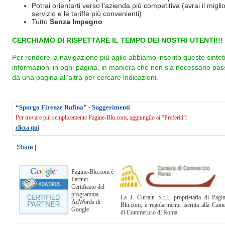
Potrai orientarti verso l'azienda più competitiva (avrai il miglio
servizio e le tariffe più convenienti)
Tutto
Senza Impegno
CERCHIAMO DI RISPETTARE IL TEMPO DEI NOSTRI UTENTI!!!
Per rendere la navigazione più agile abbiamo inserito queste sintet
informazioni in ogni pagina, in maniera che non sia necessario pas
da una pagina all'altra per cercare indicazioni.
“Spurgo Firenze Rufina” - Suggerimenti
Per trovare più semplicemente Pagine-Blu.com, aggiungilo ai “Preferiti”:
clicca qui
.
Share
|
Pagine-Blu.com è
Partner
Certificato del
programma
La J. Curtain S.r.l., proprietaria di Pagi
AdWords di
Blu.com, è regolarmente iscritta alla Cam
Google.
di Commericio di Roma.