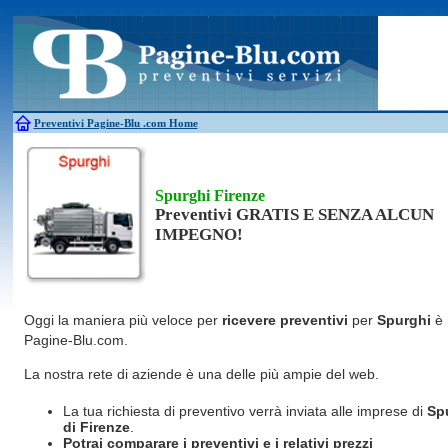
Antincendio
Disinfestazione
Fotovoltaico
Pulizie
Antifurti
Allarme
Elettricisti
Grate
Inferriate
Scale
Bagni chimici
Edilizia
Giardinieri
Serrament
Caldaie
Falegnami
Idraulici
Spurghi
Canne fumarie
Fabbri
Parquet
Traslochi
Preventivi Pagine-Blu
.com Home
Spurghi Firenze
Preventivi GRATIS E SENZA ALCUN
IMPEGNO!
Oggi la maniera più veloce per
ricevere preventivi
per
Spurghi
è
Pagine-Blu.com.
La nostra rete di aziende è una delle più ampie del web.
La tua richiesta di preventivo verrà inviata alle imprese di
Sp
di Firenze
.
Potrai comparare i preventivi e i relativi prezzi