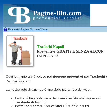
Antincendio
Disinfestazione
Fotovoltaico
Pulizie
Antifurti
Allarme
Elettricisti
Grate
Inferriate
Scale
Bagni chimici
Edilizia
Giardinieri
Serrament
Caldaie
Falegnami
Idraulici
Spurghi
Canne fumarie
Fabbri
Parquet
Traslochi
Preventivi Pagine-Blu
.com Home
Traslochi Napoli
Preventivi GRATIS E SENZA ALCUN
IMPEGNO!
Oggi la maniera più veloce per
ricevere preventivi
per
Traslochi
Pagine-Blu.com.
La nostra rete di aziende è una delle più ampie del web.
La tua richiesta di preventivo verrà inviata alle imprese di
Traslochi
di Napoli
.
Potrai comparare i preventivi e i relativi prezzi