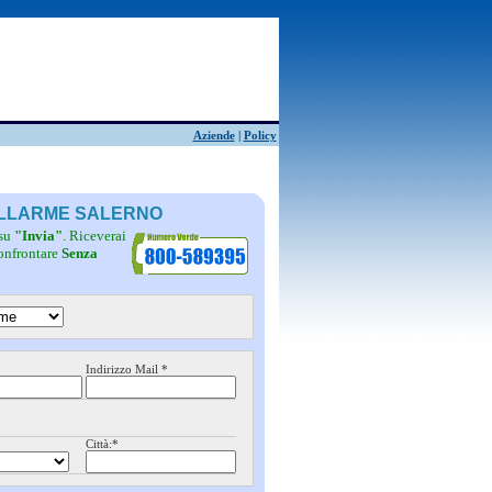
Aziende
|
Policy
 ALLARME SALERNO
 su
"Invia"
. Riceverai
confrontare
Senza
Indirizzo Mail *
Città:*