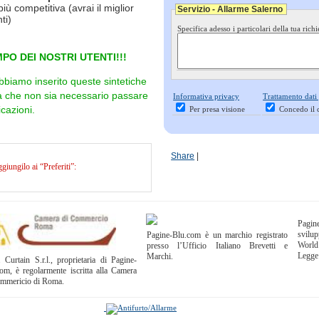
più competitiva (avrai il miglior
Servizio - Allarme Salerno
ti)
Specifica adesso i particolari della tua richi
PO DEI NOSTRI UTENTI!!!
bbiamo inserito queste sintetiche
ra che non sia necessario passare
Informativa privacy
Trattamento dati
cazioni.
Per presa visione
Concedo il 
Share
|
iungilo ai “Preferiti”:
Pagi
svilup
Pagine-Blu.com è un marchio registrato
World
presso l’Ufficio Italiano Brevetti e
Legge
Marchi.
 Curtain S.r.l., proprietaria di Pagine-
om, è regolarmente iscritta alla Camera
ommericio di Roma.