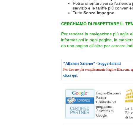
Potrai orientarti verso l'azienda 
servizio e le tariffe più convenien
Tutto
Senza Impegno
CERCHIAMO DI RISPETTARE IL TEM
Per rendere la navigazione più agile a
informazioni in ogni pagina, in manie
da una pagina all'altra per cercare indi
“Allarme Salerno” - Suggerimenti
Per trovare più semplicemente Pagine-Blu.com, agg
clicca qui
.
Pagine-Blu.com è
Partner
Certificato del
programma
La J.
AdWords di
Blu.c
Google.
di C