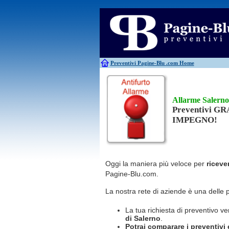
Antincendio
Disinfestazione
Antifurti
Allarme
Elettricisti
Bagni chimici
Edilizia
Caldaie
Falegnami
Canne fumarie
Fabbri
Preventivi Pagine-Blu
.com Home
Allarme Salerno
Preventivi G
IMPEGNO!
Oggi la maniera più veloce per
riceve
Pagine-Blu.com.
La nostra rete di aziende è una delle 
La tua richiesta di preventivo ve
di Salerno
.
Potrai comparare i preventivi e 