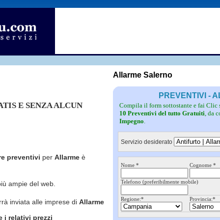
Fotovoltaico
Pulizie
Grate
Inferriate
Scale
Giardinieri
Serramenti
Idraulici
Spurghi
Parquet
Traslochi
Allarme Salerno
PREVENTIVI -
RATIS E SENZA ALCUN
Compila il form sottostante e fai Clic
10 Preventivi del tutto Gratuiti
, da 
Impegno
.
Servizio desiderato
re preventivi
per
Allarme
è
Nome *
Cognome *
Telefono (preferibilmente mobile)
più ampie del web.
Regione:*
Provincia:*
rrà inviata alle imprese di
Allarme
i relativi prezzi