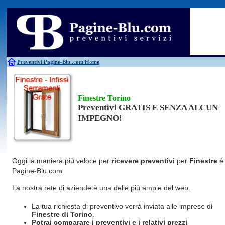
Antincendio
Disinfestazione
Fotovoltaico
Pulizie
Antifurti
Allarme
Elettricisti
Grate
Inferriate
Scale
Bagni chimici
Edilizia
Giardinieri
Serrament
Caldaie
Falegnami
Idraulici
Spurghi
Canne fumarie
Fabbri
Parquet
Traslochi
Preventivi Pagine-Blu
.com Home
Finestre Torino
Preventivi GRATIS E SENZA ALCUN
IMPEGNO!
Oggi la maniera più veloce per
ricevere preventivi
per
Finestre
è
Pagine-Blu.com.
La nostra rete di aziende è una delle più ampie del web.
La tua richiesta di preventivo verrà inviata alle imprese di
Finestre
di Torino
.
Potrai comparare i preventivi e i relativi prezzi