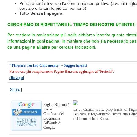
Potrai orientarti verso l'azienda più competitiva (avrai il miglio
servizio e le tariffe più convenienti)
Tutto
Senza Impegno
CERCHIAMO DI RISPETTARE IL TEMPO DEI NOSTRI UTENTI!!!
Per rendere la navigazione più agile abbiamo inserito queste sintet
informazioni in ogni pagina, in maniera che non sia necessario pas
da una pagina all'altra per cercare indicazioni.
“Finestre Torino Chiomonte” - Suggerimenti
Per trovare più semplicemente Pagine-Blu.com, aggiungilo ai “Preferiti”:
clicca qui
.
Share
|
Pagine-Blu.com è
Partner
La J. Curtain S.r.l., proprietaria di Pagi
Certificato del
Blu.com, è regolarmente iscritta alla Cam
programma
di Commericio di Roma.
AdWords di
Google.