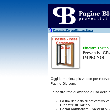
Antincendio
Disinfestazione
Antifurti
Allarme
Elettricisti
Bagni chimici
Edilizia
Caldaie
Falegnami
Canne fumarie
Fabbri
Preventivi Pagine-Blu
.com Home
Finestre Torino
Preventivi G
IMPEGNO!
Oggi la maniera più veloce per
riceve
Pagine-Blu.com.
La nostra rete di aziende è una delle 
La tua richiesta di preventivo ve
Finestre
di Torino
.
Potrai comparare i preventivi e 