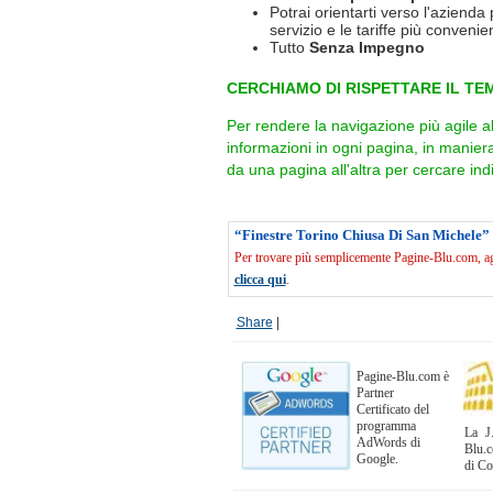
Potrai orientarti verso l'azienda 
servizio e le tariffe più convenien
Tutto
Senza Impegno
CERCHIAMO DI RISPETTARE IL TEM
Per rendere la navigazione più agile a
informazioni in ogni pagina, in manie
da una pagina all'altra per cercare indi
“Finestre Torino Chiusa Di San Michele”
Per trovare più semplicemente Pagine-Blu.com, agg
clicca qui
.
Share
|
Pagine-Blu.com è
Partner
Certificato del
programma
La J.
AdWords di
Blu.c
Google.
di C