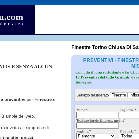
Fotovoltaico
Pulizie
Grate
Inferriate
Scale
Giardinieri
Serramenti
Idraulici
Spurghi
Parquet
Traslochi
Finestre Torino Chiusa Di S
PREVENTIVI - FINEST
MI
RATIS E SENZA ALCUN
Compila il form sottostante e fai Clic
10 Preventivi del tutto Gratuiti
, da 
Impegno
.
Servizio desiderato
re preventivi
per
Finestre
è
Nome *
Cognome *
più ampie del web.
Telefono (preferibilmente mobile)
rrà inviata alle imprese di
Regione:*
Provincia:*
i relativi prezzi