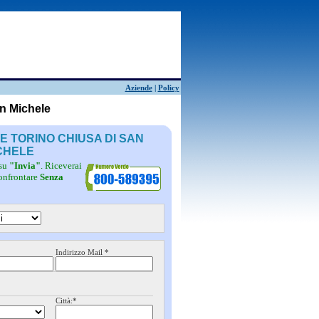
Aziende
|
Policy
an Michele
RE TORINO CHIUSA DI SAN
CHELE
 su
"Invia"
. Riceverai
confrontare
Senza
Indirizzo Mail *
Città:*