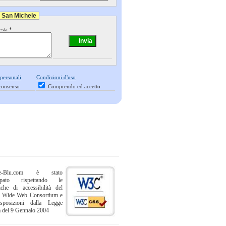
i San Michele
esta *
 personali
Condizioni d'uso
consenso
Comprendo ed accetto
ne-Blu.com è stato
uppato rispettando le
iche di accessibilità del
 Wide Web Consortium e
sposizioni dalla Legge
a del 9 Gennaio 2004