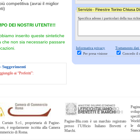
più competitiva (avrai il miglior
ti)
Servizio - Finestre Torino Chiusa D
Specifica adesso i particolari della tua richi
PO DEI NOSTRI UTENTI!!!
bbiamo inserito queste sintetiche
ra che non sia necessario passare
cazioni.
Informativa privacy
Trattamento dati
Per presa visione
Concedo il 
 - Suggerimenti
iungilo ai “Preferiti”:
Pagi
svil
specif
World
Pagine-Blu.com è un marchio registrato
 Curtain S.r.l., proprietaria di Pagine-
le di
presso l’Ufficio Italiano Brevetti e
om, è regolarmente iscritta alla Camera
Stanc
Marchi.
ommericio di Roma.