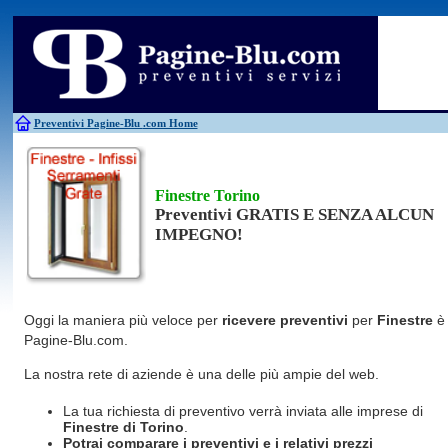
Antincendio
Disinfestazione
Fotovoltaico
Pulizie
Antifurti
Allarme
Elettricisti
Grate
Inferriate
Scale
Bagni chimici
Edilizia
Giardinieri
Serrament
Caldaie
Falegnami
Idraulici
Spurghi
Canne fumarie
Fabbri
Parquet
Traslochi
Preventivi Pagine-Blu
.com Home
Finestre Torino
Preventivi GRATIS E SENZA ALCUN
IMPEGNO!
Oggi la maniera più veloce per
ricevere preventivi
per
Finestre
è
Pagine-Blu.com.
La nostra rete di aziende è una delle più ampie del web.
La tua richiesta di preventivo verrà inviata alle imprese di
Finestre
di Torino
.
Potrai comparare i preventivi e i relativi prezzi