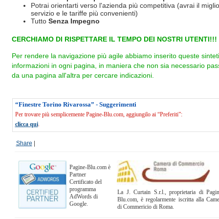
Potrai orientarti verso l'azienda più competitiva (avrai il miglio
servizio e le tariffe più convenienti)
Tutto
Senza Impegno
CERCHIAMO DI RISPETTARE IL TEMPO DEI NOSTRI UTENTI!!!
Per rendere la navigazione più agile abbiamo inserito queste sintet
informazioni in ogni pagina, in maniera che non sia necessario pas
da una pagina all'altra per cercare indicazioni.
“Finestre Torino Rivarossa” - Suggerimenti
Per trovare più semplicemente Pagine-Blu.com, aggiungilo ai “Preferiti”:
clicca qui
.
Share
|
Pagine-Blu.com è
Partner
Certificato del
programma
La J. Curtain S.r.l., proprietaria di Pagi
AdWords di
Blu.com, è regolarmente iscritta alla Cam
Google.
di Commericio di Roma.