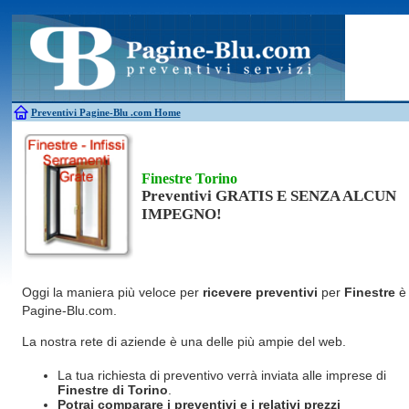
Antincendio
Disinfestazione
Fotovoltaico
Pulizie
Antifurti
Allarme
Elettricisti
Grate
Inferriate
Scale
Bagni chimici
Edilizia
Giardinieri
Serrament
Caldaie
Falegnami
Idraulici
Spurghi
Canne fumarie
Fabbri
Parquet
Traslochi
Preventivi Pagine-Blu
.com Home
Finestre Torino
Preventivi GRATIS E SENZA ALCUN
IMPEGNO!
Oggi la maniera più veloce per
ricevere preventivi
per
Finestre
è
Pagine-Blu.com.
La nostra rete di aziende è una delle più ampie del web.
La tua richiesta di preventivo verrà inviata alle imprese di
Finestre
di Torino
.
Potrai comparare i preventivi e i relativi prezzi