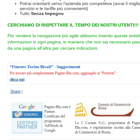
Potrai orientarti verso l'azienda più competitiva (avrai il miglio
servizio e le tariffe più convenienti)
Tutto
Senza Impegno
CERCHIAMO DI RISPETTARE IL TEMPO DEI NOSTRI UTENTI!!!
Per rendere la navigazione più agile abbiamo inserito queste sintet
informazioni in ogni pagina, in maniera che non sia necessario pas
da una pagina all'altra per cercare indicazioni.
“Finestre Torino Rivoli” - Suggerimenti
Per trovare più semplicemente Pagine-Blu.com, aggiungilo ai “Preferiti”:
clicca qui
.
Share
|
Pagine-Blu.com è
Partner
Certificato del
programma
La J. Curtain S.r.l., proprietaria di Pagi
AdWords di
Blu.com, è regolarmente iscritta alla Cam
Google.
di Commericio di Roma.