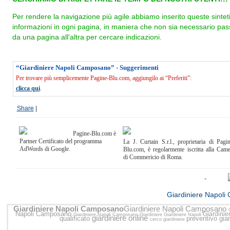
Per rendere la navigazione più agile abbiamo inserito queste sintet
informazioni in ogni pagina, in maniera che non sia necessario pas
da una pagina all'altra per cercare indicazioni.
“Giardiniere Napoli Camposano” - Suggerimenti
Per trovare più semplicemente Pagine-Blu.com, aggiungilo ai “Preferiti”:
clicca qui
.
Share
|
Pagine-Blu.com è
Partner Certificato del programma
La J. Curtain S.r.l., proprietaria di Pagi
AdWords di Google.
Blu.com, è regolarmente iscritta alla Cam
di Commericio di Roma.
<<
Giardiniere Napoli 
Giardiniere Napoli Camposano
Giardiniere Napoli Camposano
Napoli Camposano
Giardini
Giardiniere Napoli Camposano
Giardiniere
Giardiniere Napoli
giardiniere online
qualificato
preventivo gia
cerco giardiniere