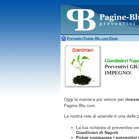
Antincendio
Disinfestazione
Antifurti
Allarme
Elettricisti
Bagni chimici
Edilizia
Caldaie
Falegnami
Canne fumarie
Fabbri
Preventivi Pagine-Blu
.com Home
Giardinieri Napo
Preventivi G
IMPEGNO!
Oggi la maniera più veloce per
riceve
Pagine-Blu.com.
La nostra rete di aziende è una delle 
La tua richiesta di preventivo ve
Giardinieri
di Napoli
.
Potrai comparare i preventivi e 