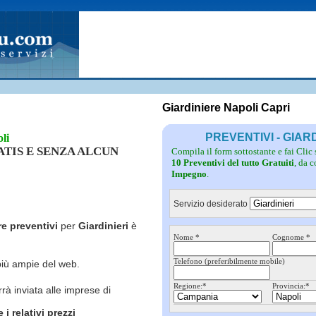
Fotovoltaico
Pulizie
Grate
Inferriate
Scale
Giardinieri
Serramenti
Idraulici
Spurghi
Parquet
Traslochi
Giardiniere Napoli Capri
PREVENTIVI - GIAR
li
RATIS E SENZA ALCUN
Compila il form sottostante e fai Clic
10 Preventivi del tutto Gratuiti
, da 
Impegno
.
Servizio desiderato
re preventivi
per
Giardinieri
è
Nome *
Cognome *
Telefono (preferibilmente mobile)
più ampie del web.
Regione:*
Provincia:*
rrà inviata alle imprese di
i relativi prezzi