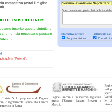
più competitiva (avrai il miglior
Servizio - Giardiniere Napoli Capri
ti)
Specifica adesso i particolari della tua richi
PO DEI NOSTRI UTENTI!!!
bbiamo inserito queste sintetiche
ra che non sia necessario passare
Informativa privacy
Trattamento dati
cazioni.
Per presa visione
Concedo il 
ti
iungilo ai “Preferiti”:
Pagi
svil
specif
World
Pagine-Blu.com è un marchio registrato
 Curtain S.r.l., proprietaria di Pagine-
le di
presso l’Ufficio Italiano Brevetti e
om, è regolarmente iscritta alla Camera
Stanc
Marchi.
ommericio di Roma.