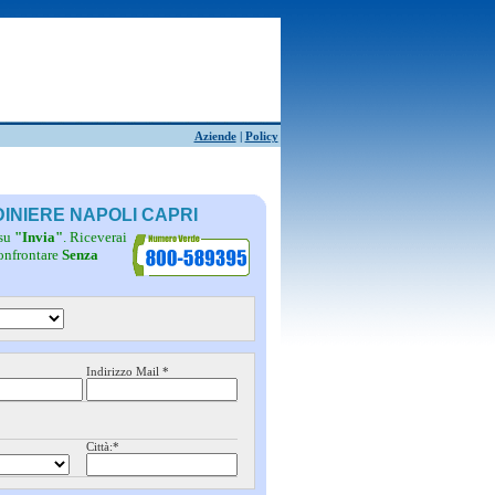
Aziende
|
Policy
DINIERE NAPOLI CAPRI
 su
"Invia"
. Riceverai
confrontare
Senza
Indirizzo Mail *
Città:*