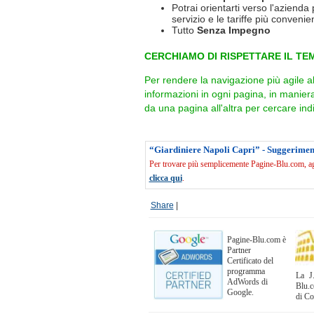
Potrai orientarti verso l'azienda 
servizio e le tariffe più convenien
Tutto
Senza Impegno
CERCHIAMO DI RISPETTARE IL TEM
Per rendere la navigazione più agile a
informazioni in ogni pagina, in manie
da una pagina all'altra per cercare indi
“Giardiniere Napoli Capri” - Suggerimen
Per trovare più semplicemente Pagine-Blu.com, agg
clicca qui
.
Share
|
Pagine-Blu.com è
Partner
Certificato del
programma
La J.
AdWords di
Blu.c
Google.
di C