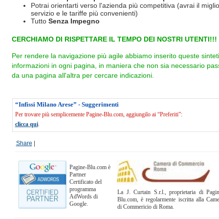
Potrai orientarti verso l'azienda più competitiva (avrai il miglio
servizio e le tariffe più convenienti)
Tutto
Senza Impegno
CERCHIAMO DI RISPETTARE IL TEMPO DEI NOSTRI UTENTI!!!
Per rendere la navigazione più agile abbiamo inserito queste sintet
informazioni in ogni pagina, in maniera che non sia necessario pas
da una pagina all'altra per cercare indicazioni.
“Infissi Milano Arese” - Suggerimenti
Per trovare più semplicemente Pagine-Blu.com, aggiungilo ai “Preferiti”:
clicca qui
.
Share
|
Pagine-Blu.com è
Partner
Certificato del
programma
La J. Curtain S.r.l., proprietaria di Pagi
AdWords di
Blu.com, è regolarmente iscritta alla Cam
Google.
di Commericio di Roma.