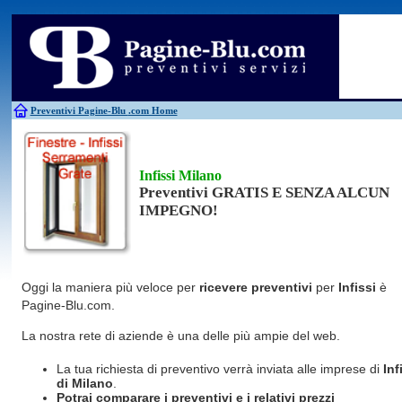
Antincendio
Disinfestazione
Fotovoltaico
Pulizie
Antifurti
Allarme
Elettricisti
Grate
Inferriate
Scale
Bagni chimici
Edilizia
Giardinieri
Serrament
Caldaie
Falegnami
Idraulici
Spurghi
Canne fumarie
Fabbri
Parquet
Traslochi
Preventivi Pagine-Blu
.com Home
Infissi Milano
Preventivi GRATIS E SENZA ALCUN
IMPEGNO!
Oggi la maniera più veloce per
ricevere preventivi
per
Infissi
è
Pagine-Blu.com.
La nostra rete di aziende è una delle più ampie del web.
La tua richiesta di preventivo verrà inviata alle imprese di
Inf
di Milano
.
Potrai comparare i preventivi e i relativi prezzi