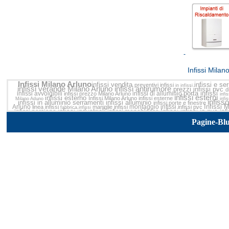
<<
Infissi Milan
Infissi Milano Arluno
infissi vendita
infissi e s
preventivi infissi
in infissi
infissi verande Milano Arluno
infissi antirumore
prezzi infissi pvc
d
porta infissi
infissi avvolgibili
infissi di alluminio
infissi prezzo Milano Arluno
infi
infissi esterni
infissi esterno
Infissi Milano Arluno
infissi esterne
Milano Arluno
infi
infiss
infissi in alluminio
serramenti infissi alluminio
infissi porte e finestre
Infissi M
Arluno
montaggio infissi
linea infissi
maniglie infissi
infissi pvc
fabbrica infissi
infissi industriali
Infissi
infissi in pvc
infissi persiane
infissi monoblocco
inf
Infissi
infissi metallici
centro infissi
infissi a
infissi negozi
riparazio
infissi
infissi tapparelle
sostituzione infissi
misure infissi
infissi a
infissi
Pagine-Bl