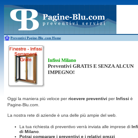
Antincendio
Disinfestazione
Fotovoltaico
Pulizie
Antifurti
Allarme
Elettricisti
Grate
Inferriate
Scale
Bagni chimici
Edilizia
Giardinieri
Serrament
Caldaie
Falegnami
Idraulici
Spurghi
Canne fumarie
Fabbri
Parquet
Traslochi
Preventivi Pagine-Blu
.com Home
Infissi Milano
Preventivi GRATIS E SENZA ALCUN
IMPEGNO!
Oggi la maniera più veloce per
ricevere preventivi
per
Infissi
è
Pagine-Blu.com.
La nostra rete di aziende è una delle più ampie del web.
La tua richiesta di preventivo verrà inviata alle imprese di
Inf
di Milano
.
Potrai comparare i preventivi e i relativi prezzi