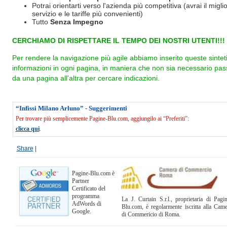
Potrai orientarti verso l'azienda più competitiva (avrai il miglio
servizio e le tariffe più convenienti)
Tutto
Senza Impegno
CERCHIAMO DI RISPETTARE IL TEMPO DEI NOSTRI UTENTI!!!
Per rendere la navigazione più agile abbiamo inserito queste sintet
informazioni in ogni pagina, in maniera che non sia necessario pas
da una pagina all'altra per cercare indicazioni.
“Infissi Milano Arluno” - Suggerimenti
Per trovare più semplicemente Pagine-Blu.com, aggiungilo ai “Preferiti”:
clicca qui
.
Share
|
Pagine-Blu.com è
Partner
Certificato del
programma
La J. Curtain S.r.l., proprietaria di Pagi
AdWords di
Blu.com, è regolarmente iscritta alla Cam
Google.
di Commericio di Roma.