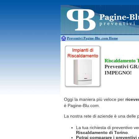
Antincendio
Disinfestazione
Antifurti
Allarme
Elettricisti
Bagni chimici
Edilizia
Caldaie
Falegnami
Canne fumarie
Fabbri
Preventivi Pagine-Blu
.com Home
Riscaldamento 
Preventivi G
IMPEGNO!
Oggi la maniera più veloce per
riceve
è Pagine-Blu.com.
La nostra rete di aziende è una delle 
La tua richiesta di preventivo ve
Riscaldamento
di Torino
.
Potrai comparare i preventivi e 