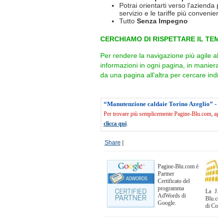
Potrai orientarti verso l'azienda 
servizio e le tariffe più convenien
Tutto
Senza Impegno
CERCHIAMO DI RISPETTARE IL TEM
Per rendere la navigazione più agile a
informazioni in ogni pagina, in manie
da una pagina all'altra per cercare indi
“Manutenzione caldaie Torino Azeglio” -
Per trovare più semplicemente Pagine-Blu.com, agg
clicca qui
.
Share
|
Pagine-Blu.com è
Partner
Certificato del
programma
La J.
AdWords di
Blu.c
Google.
di C