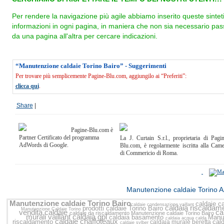
Per rendere la navigazione più agile abbiamo inserito queste sintet
informazioni in ogni pagina, in maniera che non sia necessario pas
da una pagina all'altra per cercare indicazioni.
“Manutenzione caldaie Torino Bairo” - Suggerimenti
Per trovare più semplicemente Pagine-Blu.com, aggiungilo ai “Preferiti”:
clicca qui
.
Share
|
Pagine-Blu.com è
Partner Certificato del programma
La J. Curtain S.r.l., proprietaria di Pagi
AdWords di Google.
Blu.com, è regolarmente iscritta alla Cam
di Commericio di Roma.
<<
Manutenzione caldaie Torino A
Manutenzione caldaie Torino Bairo
caldaie
c
caldaie condensazione vaillant
caldaia riscalda
prodotti caldaie Torino Bairo
Manutenzione Caldaie Torino
vendita caldaie
ca
caldaie da riscaldamento
Manutenzione caldaie Torino Bairo
murali vaillant
caldaia gpl
caldaia basamento
Manut
caldaia acqua calda
caldaie chaffoteaux
riscaldamento
cal
caldaia murale beretta
caldaie sylber