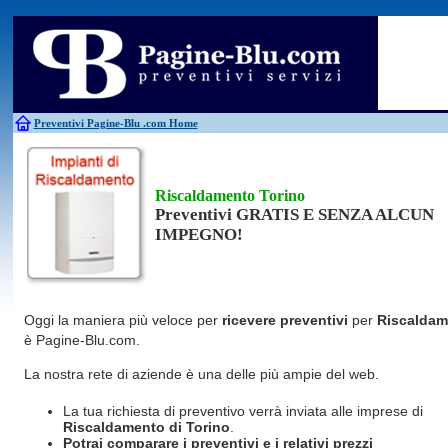
Antincendio
Disinfestazione
Fotovoltaico
Pulizie
Antifurti
Allarme
Elettricisti
Grate
Inferriate
Scale
Bagni chimici
Edilizia
Giardinieri
Serrament
Caldaie
Falegnami
Idraulici
Spurghi
Canne fumarie
Fabbri
Parquet
Traslochi
Preventivi Pagine-Blu
.com Home
Riscaldamento Torino
Preventivi GRATIS E SENZA ALCUN
IMPEGNO!
Oggi la maniera più veloce per
ricevere preventivi
per
Riscaldam
è Pagine-Blu.com.
La nostra rete di aziende è una delle più ampie del web.
La tua richiesta di preventivo verrà inviata alle imprese di
Riscaldamento
di Torino
.
Potrai comparare i preventivi e i relativi prezzi