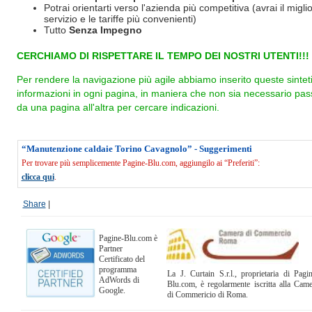
Potrai orientarti verso l'azienda più competitiva (avrai il miglio
servizio e le tariffe più convenienti)
Tutto
Senza Impegno
CERCHIAMO DI RISPETTARE IL TEMPO DEI NOSTRI UTENTI!!!
Per rendere la navigazione più agile abbiamo inserito queste sintet
informazioni in ogni pagina, in maniera che non sia necessario pas
da una pagina all'altra per cercare indicazioni.
“Manutenzione caldaie Torino Cavagnolo” - Suggerimenti
Per trovare più semplicemente Pagine-Blu.com, aggiungilo ai “Preferiti”:
clicca qui
.
Share
|
Pagine-Blu.com è
Partner
Certificato del
programma
La J. Curtain S.r.l., proprietaria di Pagi
AdWords di
Blu.com, è regolarmente iscritta alla Cam
Google.
di Commericio di Roma.