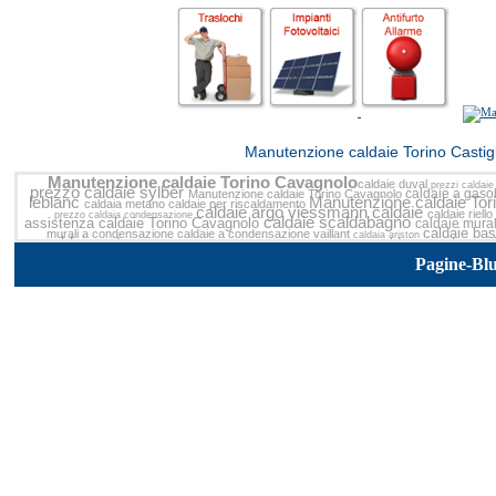
<<
Manutenzione caldaie Torino Castig
Manutenzione caldaie Torino Cavagnolo
caldaie duval
prezzi caldaie
prezzo
caldaie sylber
caldaie a gaso
Manutenzione caldaie Torino Cavagnolo
leblanc
Manutenzione caldaie Tor
caldaia metano
caldaie per riscaldamento
caldaie argo
viessmann caldaie
caldaie riello
prezzo caldaia condensazione
caldaie scaldabagno
assistenza caldaie Torino Cavagnolo
caldaie mural
caldaie ba
murali a condensazione
caldaie a condensazione vaillant
caldaia ariston
caldaie esterno
caldaie condensa
Manutenzione caldaie Torino Cavagnolo
offerte caldaie
Cavagnolo
caldaie legna
prezzo caldaia
Manutenzione Caldaie
Pagine-Bl
vendita caldaie ferroli Torino Cavagnolo
caldaie saunier duv
caldaia chaffoteaux
caldaia gasolio
caldaia condensazione prezzi
camera aperta
caldaie gpl Torino Cavagno
prezzo caldaia a condensazione
metano
caldaie a camera aperta
caldaie c
caldaia a gasolio
Torino Cavagnolo
Manutenzione Caldaie
caldaie simat
caldaie cond
Manutenzione caldaie Torino Cavagnolo
installazione caldaie
vendita 
condensazione
assistenza caldaie beretta
Manutenzione Caldaie Torino
ariston assistenza
as
assistenza caldaie
caldaia murale beretta