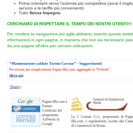
Potrai orientarti verso l'azienda più competitiva (avrai il miglio
servizio e le tariffe più convenienti)
Tutto
Senza Impegno
CERCHIAMO DI RISPETTARE IL TEMPO DEI NOSTRI UTENTI!!!
Per rendere la navigazione più agile abbiamo inserito queste sintet
informazioni in ogni pagina, in maniera che non sia necessario pas
da una pagina all'altra per cercare indicazioni.
“Manutenzione caldaie Torino Cavour” - Suggerimenti
Per trovare più semplicemente Pagine-Blu.com, aggiungilo ai “Preferiti”:
clicca qui
.
Share
|
Pagine-Blu.com è
Partner
Certificato del
programma
La J. Curtain S.r.l., proprietaria di Pagi
AdWords di
Blu.com, è regolarmente iscritta alla Cam
Google.
di Commericio di Roma.