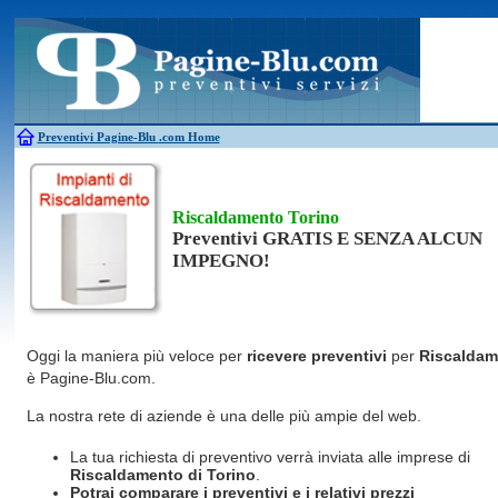
Antincendio
Disinfestazione
Fotovoltaico
Pulizie
Antifurti
Allarme
Elettricisti
Grate
Inferriate
Scale
Bagni chimici
Edilizia
Giardinieri
Serrament
Caldaie
Falegnami
Idraulici
Spurghi
Canne fumarie
Fabbri
Parquet
Traslochi
Preventivi Pagine-Blu
.com Home
Riscaldamento Torino
Preventivi GRATIS E SENZA ALCUN
IMPEGNO!
Oggi la maniera più veloce per
ricevere preventivi
per
Riscaldam
è Pagine-Blu.com.
La nostra rete di aziende è una delle più ampie del web.
La tua richiesta di preventivo verrà inviata alle imprese di
Riscaldamento
di Torino
.
Potrai comparare i preventivi e i relativi prezzi