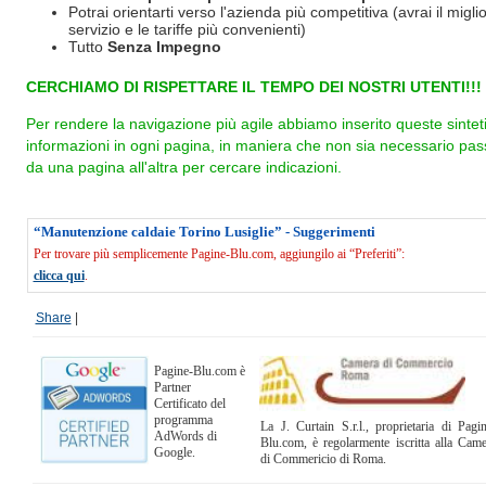
Potrai orientarti verso l'azienda più competitiva (avrai il miglio
servizio e le tariffe più convenienti)
Tutto
Senza Impegno
CERCHIAMO DI RISPETTARE IL TEMPO DEI NOSTRI UTENTI!!!
Per rendere la navigazione più agile abbiamo inserito queste sintet
informazioni in ogni pagina, in maniera che non sia necessario pas
da una pagina all'altra per cercare indicazioni.
“Manutenzione caldaie Torino Lusiglie” - Suggerimenti
Per trovare più semplicemente Pagine-Blu.com, aggiungilo ai “Preferiti”:
clicca qui
.
Share
|
Pagine-Blu.com è
Partner
Certificato del
programma
La J. Curtain S.r.l., proprietaria di Pagi
AdWords di
Blu.com, è regolarmente iscritta alla Cam
Google.
di Commericio di Roma.