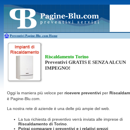
Antincendio
Disinfestazione
Fotovoltaico
Pulizie
Antifurti
Allarme
Elettricisti
Grate
Inferriate
Scale
Bagni chimici
Edilizia
Giardinieri
Serrament
Caldaie
Falegnami
Idraulici
Spurghi
Canne fumarie
Fabbri
Parquet
Traslochi
Preventivi Pagine-Blu
.com Home
Riscaldamento Torino
Preventivi GRATIS E SENZA ALCUN
IMPEGNO!
Oggi la maniera più veloce per
ricevere preventivi
per
Riscaldam
è Pagine-Blu.com.
La nostra rete di aziende è una delle più ampie del web.
La tua richiesta di preventivo verrà inviata alle imprese di
Riscaldamento
di Torino
.
Potrai comparare i preventivi e i relativi prezzi