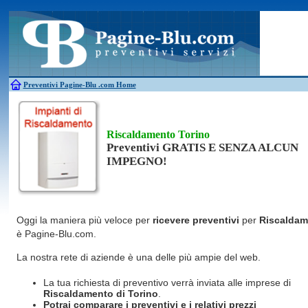
Antincendio
Disinfestazione
Fotovoltaico
Pulizie
Antifurti
Allarme
Elettricisti
Grate
Inferriate
Scale
Bagni chimici
Edilizia
Giardinieri
Serrament
Caldaie
Falegnami
Idraulici
Spurghi
Canne fumarie
Fabbri
Parquet
Traslochi
Preventivi Pagine-Blu
.com Home
Riscaldamento Torino
Preventivi GRATIS E SENZA ALCUN
IMPEGNO!
Oggi la maniera più veloce per
ricevere preventivi
per
Riscaldam
è Pagine-Blu.com.
La nostra rete di aziende è una delle più ampie del web.
La tua richiesta di preventivo verrà inviata alle imprese di
Riscaldamento
di Torino
.
Potrai comparare i preventivi e i relativi prezzi