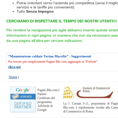
Potrai orientarti verso l'azienda più competitiva (avrai il miglio
servizio e le tariffe più convenienti)
Tutto
Senza Impegno
CERCHIAMO DI RISPETTARE IL TEMPO DEI NOSTRI UTENTI!!!
Per rendere la navigazione più agile abbiamo inserito queste sintet
informazioni in ogni pagina, in maniera che non sia necessario pas
da una pagina all'altra per cercare indicazioni.
“Manutenzione caldaie Torino Macello” - Suggerimenti
Per trovare più semplicemente Pagine-Blu.com, aggiungilo ai “Preferiti”:
clicca qui
.
Share
|
Pagine-Blu.com è
Partner
Certificato del
programma
La J. Curtain S.r.l., proprietaria di Pagi
AdWords di
Blu.com, è regolarmente iscritta alla Cam
Google.
di Commericio di Roma.