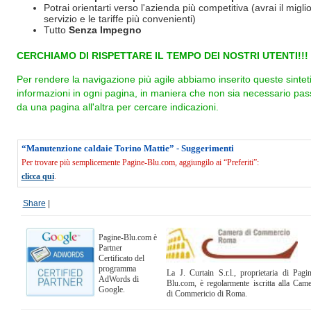
Potrai orientarti verso l'azienda più competitiva (avrai il miglio
servizio e le tariffe più convenienti)
Tutto
Senza Impegno
CERCHIAMO DI RISPETTARE IL TEMPO DEI NOSTRI UTENTI!!!
Per rendere la navigazione più agile abbiamo inserito queste sintet
informazioni in ogni pagina, in maniera che non sia necessario pas
da una pagina all'altra per cercare indicazioni.
“Manutenzione caldaie Torino Mattie” - Suggerimenti
Per trovare più semplicemente Pagine-Blu.com, aggiungilo ai “Preferiti”:
clicca qui
.
Share
|
Pagine-Blu.com è
Partner
Certificato del
programma
La J. Curtain S.r.l., proprietaria di Pagi
AdWords di
Blu.com, è regolarmente iscritta alla Cam
Google.
di Commericio di Roma.