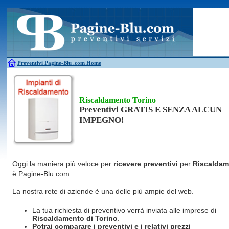
Antincendio
Disinfestazione
Fotovoltaico
Pulizie
Antifurti
Allarme
Elettricisti
Grate
Inferriate
Scale
Bagni chimici
Edilizia
Giardinieri
Serrament
Caldaie
Falegnami
Idraulici
Spurghi
Canne fumarie
Fabbri
Parquet
Traslochi
Preventivi Pagine-Blu
.com Home
Riscaldamento Torino
Preventivi GRATIS E SENZA ALCUN
IMPEGNO!
Oggi la maniera più veloce per
ricevere preventivi
per
Riscaldam
è Pagine-Blu.com.
La nostra rete di aziende è una delle più ampie del web.
La tua richiesta di preventivo verrà inviata alle imprese di
Riscaldamento
di Torino
.
Potrai comparare i preventivi e i relativi prezzi