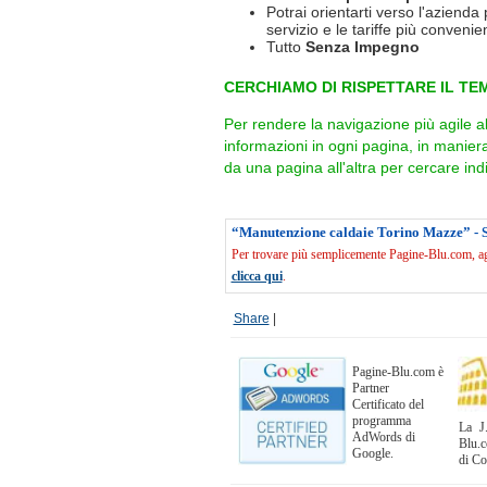
Potrai orientarti verso l'azienda 
servizio e le tariffe più convenien
Tutto
Senza Impegno
CERCHIAMO DI RISPETTARE IL TEM
Per rendere la navigazione più agile a
informazioni in ogni pagina, in manie
da una pagina all'altra per cercare indi
“Manutenzione caldaie Torino Mazze” - 
Per trovare più semplicemente Pagine-Blu.com, agg
clicca qui
.
Share
|
Pagine-Blu.com è
Partner
Certificato del
programma
La J.
AdWords di
Blu.c
Google.
di C