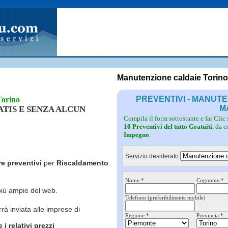
Fotovoltaico
Pulizie
Grate
Inferriate
Scale
Giardinieri
Serramenti
Idraulici
Spurghi
Parquet
Traslochi
Manutenzione caldaie Torin
PREVENTIVI - MANUT
Torino
M
RATIS E SENZA ALCUN
Compila il form sottostante e fai Clic
10 Preventivi del tutto Gratuiti
, da 
Impegno
.
Servizio desiderato
re preventivi
per
Riscaldamento
Nome *
Cognome *
più ampie del web.
Telefono (preferibilmente mobile)
rrà inviata alle imprese di
Regione:*
Provincia:*
i relativi prezzi