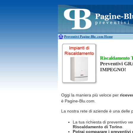
Antincendio
Disinfestazione
Antifurti
Allarme
Elettricisti
Bagni chimici
Edilizia
Caldaie
Falegnami
Canne fumarie
Fabbri
Preventivi Pagine-Blu
.com Home
Riscaldamento 
Preventivi G
IMPEGNO!
Oggi la maniera più veloce per
riceve
è Pagine-Blu.com.
La nostra rete di aziende è una delle 
La tua richiesta di preventivo ve
Riscaldamento
di Torino
.
Potrai comparare i preventivi e 