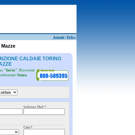
Aziende
|
Policy
o Mazze
ENZIONE CALDAIE TORINO
AZZE
 su
"Invia"
. Riceverai
confrontare
Senza
Indirizzo Mail *
Città:*