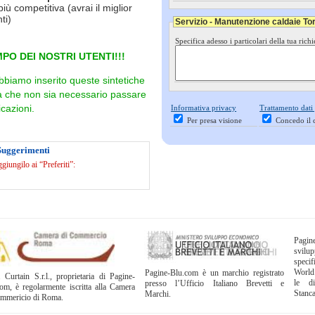
più competitiva (avrai il miglior
ti)
Servizio - Manutenzione caldaie To
Specifica adesso i particolari della tua richi
PO DEI NOSTRI UTENTI!!!
bbiamo inserito queste sintetiche
ra che non sia necessario passare
cazioni.
Informativa privacy
Trattamento dati
Per presa visione
Concedo il 
Suggerimenti
iungilo ai “Preferiti”:
Pagi
svil
specif
World
Pagine-Blu.com è un marchio registrato
 Curtain S.r.l., proprietaria di Pagine-
le di
presso l’Ufficio Italiano Brevetti e
om, è regolarmente iscritta alla Camera
Stanc
Marchi.
ommericio di Roma.