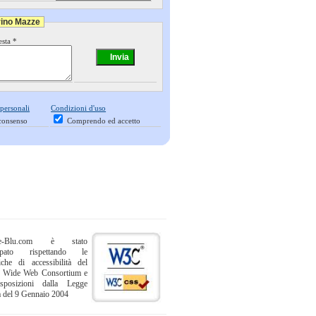
rino Mazze
esta *
 personali
Condizioni d'uso
consenso
Comprendo ed accetto
ne-Blu.com è stato
uppato rispettando le
iche di accessibilità del
 Wide Web Consortium e
sposizioni dalla Legge
a del 9 Gennaio 2004