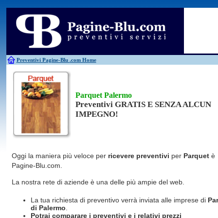
Antincendio
Disinfestazione
Fotovoltaico
Pulizie
Antifurti
Allarme
Elettricisti
Grate
Inferriate
Scale
Bagni chimici
Edilizia
Giardinieri
Serrament
Caldaie
Falegnami
Idraulici
Spurghi
Canne fumarie
Fabbri
Parquet
Traslochi
Preventivi Pagine-Blu
.com Home
Parquet Palermo
Preventivi GRATIS E SENZA ALCUN
IMPEGNO!
Oggi la maniera più veloce per
ricevere preventivi
per
Parquet
è
Pagine-Blu.com.
La nostra rete di aziende è una delle più ampie del web.
La tua richiesta di preventivo verrà inviata alle imprese di
Pa
di Palermo
.
Potrai comparare i preventivi e i relativi prezzi