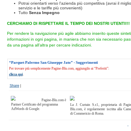
Potrai orientarti verso l'azienda più competitiva (avrai il miglio
servizio e le tariffe più convenienti)
Tutto
Senza Impegno
CERCHIAMO DI RISPETTARE IL TEMPO DEI NOSTRI UTENTI!!!
Per rendere la navigazione più agile abbiamo inserito queste sintet
informazioni in ogni pagina, in maniera che non sia necessario pas
da una pagina all'altra per cercare indicazioni.
“Parquet Palermo San Giuseppe Jato” - Suggerimenti
Per trovare più semplicemente Pagine-Blu.com, aggiungilo ai “Preferiti”:
clicca qui
.
Share
|
Pagine-Blu.com è
Partner Certificato del programma
La J. Curtain S.r.l., proprietaria di Pagi
AdWords di Google.
Blu.com, è regolarmente iscritta alla Cam
di Commericio di Roma.