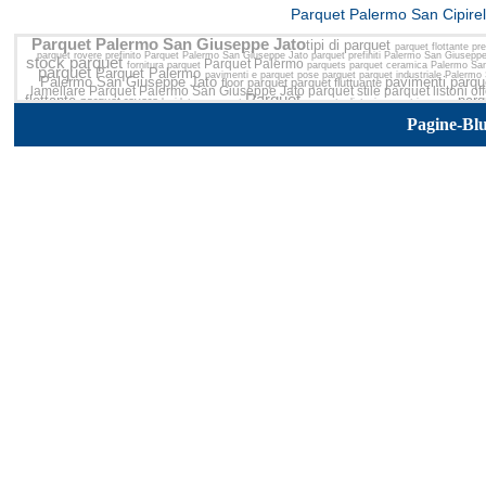
<<
Parquet Palermo San Cipirel
Parquet Palermo San Giuseppe Jato
tipi di parquet
parquet flottante pr
parquet rovere prefinito
Parquet Palermo San Giuseppe Jato
parquet prefiniti Palermo San Giusepp
stock parquet
Parquet Palermo
fornitura parquet
parquets
parquet ceramica Palermo Sa
parquet
Parquet Palermo
pavimenti e parquet
pose parquet
parquet industriale Palerm
Palermo San Giuseppe Jato
pavimenti parq
floor parquet
parquet fluttuante
lamellare
Parquet Palermo San Giuseppe Jato
parquet stile
parquet listoni
of
Parquet
flottante
parq
parquet rovere
lucidatura parquet
parquet a listoni
parquet ingrosso
colori parquet
Giuseppe Jato
parquet afromosia
Parquet Palermo
legno p
manutenzione parqu
colle parquet Palermo San Giuseppe Jato
ecologico
Pagine-Bl
parquet massello
parquet faggio
parquet spazzolato
antic
parquet bambu
gazzotti parquet
produzione
parquet prefinito flottante
fabbrica parquet
parqu
parquet galleggiante
parquet teck
economico
parquet esterni
parquet esterno
pa
prefinito
acero parquet
parquet iroko
parquet a
parquet 