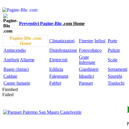
Preventivi Pagine-Blu
.com Home
Pagine-Blu .com
Climatizzatori
Finestre
Infissi
Porte
Home
Antincendio
Disinfestazione
Fotovoltaico
Pulizie
Grate
Antifurti
Allarme
Elettricisti
Scale
Inferriate
Bagni chimici
Edilizia
Giardinieri
Serramenti
Caldaie
Falegnami
Idraulici
Spurghi
Canne fumarie
Fabbri
Parquet
Traslochi
Finished
Failed