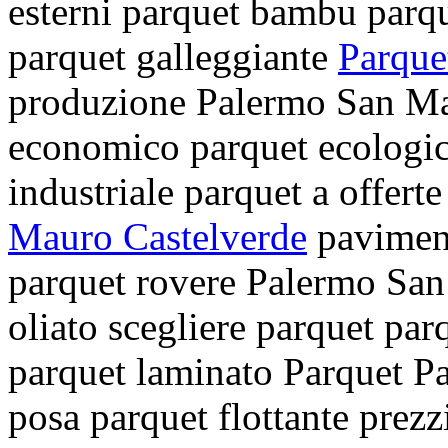
esterni
parquet bambu
parq
parquet galleggiante
Parque
produzione Palermo San M
economico
parquet ecologi
industriale
parquet a
offert
Mauro Castelverde
pavimen
parquet rovere Palermo Sa
oliato
scegliere parquet
par
parquet laminato
Parquet P
posa parquet flottante
prezz